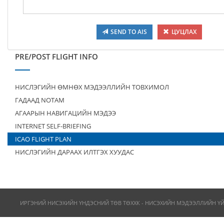
SEND TO AIS
ЦУЦЛАХ
PRE/POST FLIGHT INFO
НИСЛЭГИЙН ӨМНӨХ МЭДЭЭЛЛИЙН ТОВХИМОЛ
ГАДААД NOTAM
АГААРЫН НАВИГАЦИЙН МЭДЭЭ
INTERNET SELF-BRIEFING
ICAO FLIGHT PLAN
НИСЛЭГИЙН ДАРААХ ИЛТГЭХ ХУУДАС
ИРГЭНИЙ НИСЭХИЙН ҮНДЭСНИЙ ТӨВ ТӨХХК - НИСЭХИЙН МЭДЭЭЛЛИЙН Ү