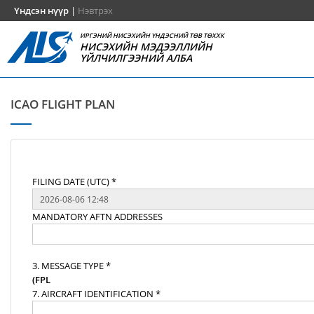
Үндсэн нүүр
|
Нэвтрэх
ИРГЭНИЙ НИСЭХИЙН ҮНДЭСНИЙ ТӨВ ТӨХХК
НИСЭХИЙН МЭДЭЭЛЛИЙН
ҮЙЛЧИЛГЭЭНИЙ АЛБА
ICAO FLIGHT PLAN
FILING DATE (UTC) *
MANDATORY AFTN ADDRESSES
3. MESSAGE TYPE *
(FPL
7. AIRCRAFT IDENTIFICATION *