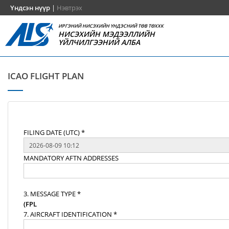
Үндсэн нүүр
|
Нэвтрэх
ИРГЭНИЙ НИСЭХИЙН ҮНДЭСНИЙ ТӨВ ТӨХХК
НИСЭХИЙН МЭДЭЭЛЛИЙН
ҮЙЛЧИЛГЭЭНИЙ АЛБА
ICAO FLIGHT PLAN
FILING DATE (UTC) *
MANDATORY AFTN ADDRESSES
3. MESSAGE TYPE *
(FPL
7. AIRCRAFT IDENTIFICATION *