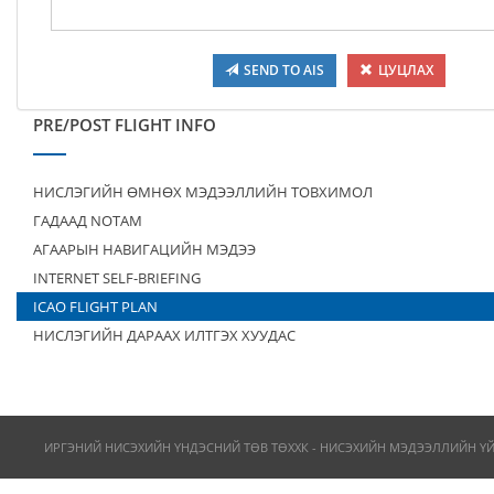
SEND TO AIS
ЦУЦЛАХ
PRE/POST FLIGHT INFO
НИСЛЭГИЙН ӨМНӨХ МЭДЭЭЛЛИЙН ТОВХИМОЛ
ГАДААД NOTAM
АГААРЫН НАВИГАЦИЙН МЭДЭЭ
INTERNET SELF-BRIEFING
ICAO FLIGHT PLAN
НИСЛЭГИЙН ДАРААХ ИЛТГЭХ ХУУДАС
ИРГЭНИЙ НИСЭХИЙН ҮНДЭСНИЙ ТӨВ ТӨХХК - НИСЭХИЙН МЭДЭЭЛЛИЙН Ү