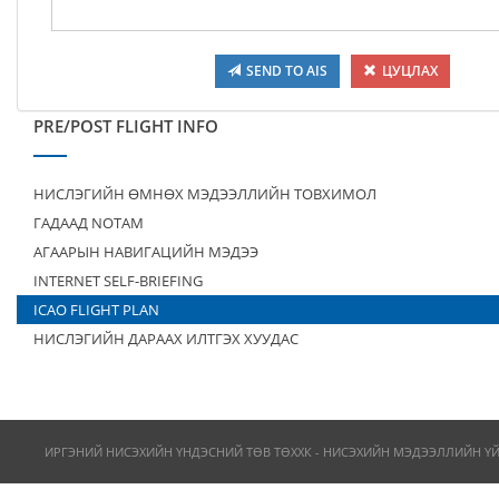
SEND TO AIS
ЦУЦЛАХ
PRE/POST FLIGHT INFO
НИСЛЭГИЙН ӨМНӨХ МЭДЭЭЛЛИЙН ТОВХИМОЛ
ГАДААД NOTAM
АГААРЫН НАВИГАЦИЙН МЭДЭЭ
INTERNET SELF-BRIEFING
ICAO FLIGHT PLAN
НИСЛЭГИЙН ДАРААХ ИЛТГЭХ ХУУДАС
ИРГЭНИЙ НИСЭХИЙН ҮНДЭСНИЙ ТӨВ ТӨХХК - НИСЭХИЙН МЭДЭЭЛЛИЙН Ү