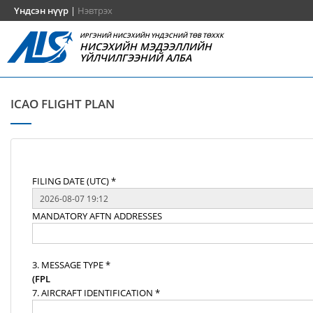
Үндсэн нүүр
|
Нэвтрэх
ИРГЭНИЙ НИСЭХИЙН ҮНДЭСНИЙ ТӨВ ТӨХХК
НИСЭХИЙН МЭДЭЭЛЛИЙН
ҮЙЛЧИЛГЭЭНИЙ АЛБА
ICAO FLIGHT PLAN
FILING DATE (UTC) *
MANDATORY AFTN ADDRESSES
3. MESSAGE TYPE *
(FPL
7. AIRCRAFT IDENTIFICATION *