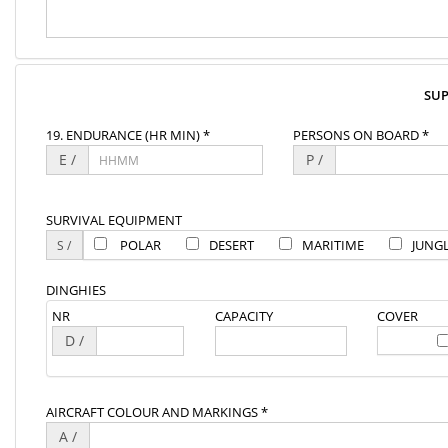
SU
19. ENDURANCE (HR MIN) *
PERSONS ON BOARD *
E /
P /
SURVIVAL EQUIPMENT
POLAR
DESERT
MARITIME
JUNG
DINGHIES
NR
CAPACITY
COVER
D /
AIRCRAFT COLOUR AND MARKINGS *
A /