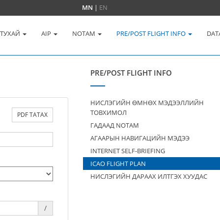
MN
|
EN
 ТУХАЙ
AIP
NOTAM
PRE/POST FLIGHT INFO
DAT
PRE/POST FLIGHT INFO
НИСЛЭГИЙН ӨМНӨХ МЭДЭЭЛЛИЙН
ТОВХИМОЛ
PDF ТАТАХ
ГАДААД NOTAM
АГААРЫН НАВИГАЦИЙН МЭДЭЭ
INTERNET SELF-BRIEFING
ICAO FLIGHT PLAN
НИСЛЭГИЙН ДАРААХ ИЛТГЭХ ХУУДАС
/