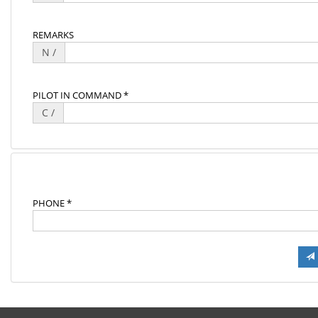
REMARKS
N /
PILOT IN COMMAND *
C /
PHONE *