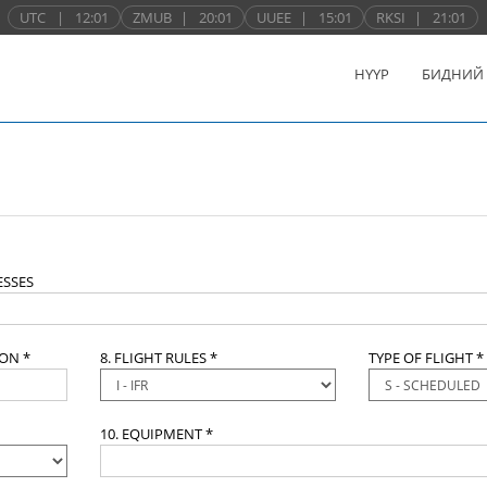
UTC
|
12:01
ZMUB
|
20:01
UUEE
|
15:01
RKSI
|
21:01
НҮҮР
БИДНИЙ
SSES
ION *
8. FLIGHT RULES *
TYPE OF FLIGHT *
10. EQUIPMENT *