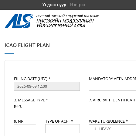
Үндсэн нүүр
|
Нэвтрэх
ИРГЭНИЙ НИСЭХИЙН ҮНДЭСНИЙ ТӨВ ТӨХХК
НИСЭХИЙН МЭДЭЭЛЛИЙН
ҮЙЛЧИЛГЭЭНИЙ АЛБА
ICAO FLIGHT PLAN
FILING DATE (UTC) *
MANDATORY AFTN ADDRE
3. MESSAGE TYPE *
7. AIRCRAFT IDENTIFICAT
(FPL
9. NR
TYPE OF ACFT *
WAKE TURBULENCE *