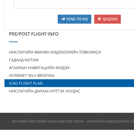
SEND TO AIS
ЦУЦЛАХ
PRE/POST FLIGHT INFO
НИСЛЭГИЙН ӨМНӨХ МЭДЭЭЛЛИЙН ТОВХИМОЛ
ГАДААД NOTAM
АГААРЫН НАВИГАЦИЙН МЭДЭЭ
INTERNET SELF-BRIEFING
ICAO FLIGHT PLAN
НИСЛЭГИЙН ДАРААХ ИЛТГЭХ ХУУДАС
ИРГЭНИЙ НИСЭХИЙН ҮНДЭСНИЙ ТӨВ ТӨХХК - НИСЭХИЙН МЭДЭЭЛЛИЙН Ү