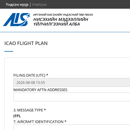
Үндсэн нүүр
|
Нэвтрэх
ИРГЭНИЙ НИСЭХИЙН ҮНДЭСНИЙ ТӨВ ТӨХХК
НИСЭХИЙН МЭДЭЭЛЛИЙН
ҮЙЛЧИЛГЭЭНИЙ АЛБА
ICAO FLIGHT PLAN
FILING DATE (UTC) *
MANDATORY AFTN ADDRESSES
3. MESSAGE TYPE *
(FPL
7. AIRCRAFT IDENTIFICATION *