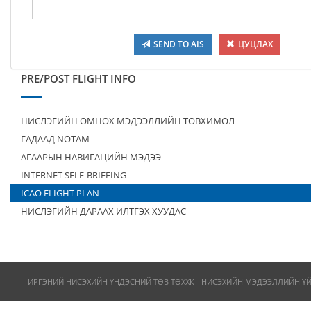
SEND TO AIS
ЦУЦЛАХ
PRE/POST FLIGHT INFO
НИСЛЭГИЙН ӨМНӨХ МЭДЭЭЛЛИЙН ТОВХИМОЛ
ГАДААД NOTAM
АГААРЫН НАВИГАЦИЙН МЭДЭЭ
INTERNET SELF-BRIEFING
ICAO FLIGHT PLAN
НИСЛЭГИЙН ДАРААХ ИЛТГЭХ ХУУДАС
ИРГЭНИЙ НИСЭХИЙН ҮНДЭСНИЙ ТӨВ ТӨХХК - НИСЭХИЙН МЭДЭЭЛЛИЙН Ү