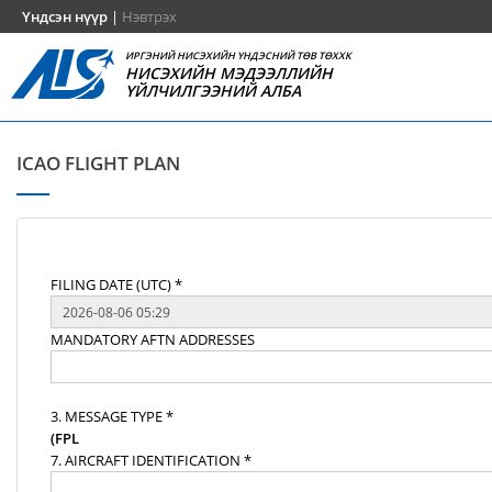
Үндсэн нүүр
|
Нэвтрэх
ИРГЭНИЙ НИСЭХИЙН ҮНДЭСНИЙ ТӨВ ТӨХХК
НИСЭХИЙН МЭДЭЭЛЛИЙН
ҮЙЛЧИЛГЭЭНИЙ АЛБА
ICAO FLIGHT PLAN
FILING DATE (UTC) *
MANDATORY AFTN ADDRESSES
3. MESSAGE TYPE *
(FPL
7. AIRCRAFT IDENTIFICATION *