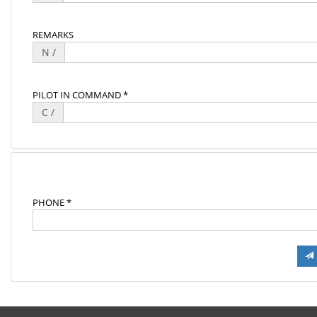
REMARKS
N /
PILOT IN COMMAND *
C /
PHONE *