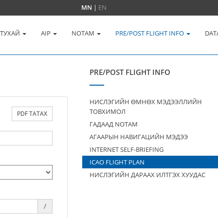
MN
|
EN
 ТУХАЙ
AIP
NOTAM
PRE/POST FLIGHT INFO
DAT
PRE/POST FLIGHT INFO
НИСЛЭГИЙН ӨМНӨХ МЭДЭЭЛЛИЙН
ТОВХИМОЛ
PDF ТАТАХ
ГАДААД NOTAM
АГААРЫН НАВИГАЦИЙН МЭДЭЭ
INTERNET SELF-BRIEFING
ICAO FLIGHT PLAN
НИСЛЭГИЙН ДАРААХ ИЛТГЭХ ХУУДАС
/