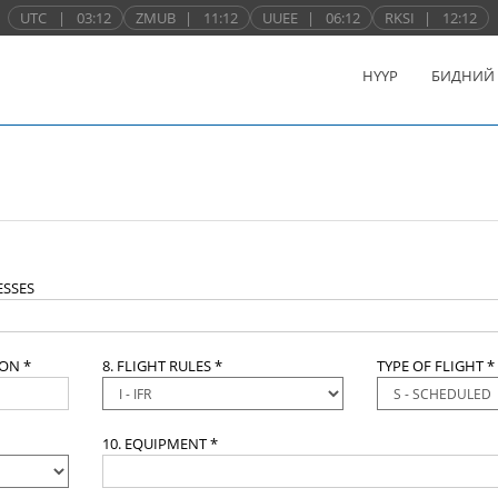
UTC
|
03:12
ZMUB
|
11:12
UUEE
|
06:12
RKSI
|
12:12
НҮҮР
БИДНИЙ
SSES
ION *
8. FLIGHT RULES *
TYPE OF FLIGHT *
10. EQUIPMENT *