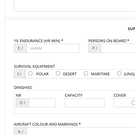
SU
19. ENDURANCE (HR MIN) *
PERSONS ON BOARD *
E /
P /
SURVIVAL EQUIPMENT
POLAR
DESERT
MARITIME
JUNG
DINGHIES
NR
CAPACITY
COVER
D /
AIRCRAFT COLOUR AND MARKINGS *
A /