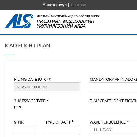
Үндсэн нүүр
|
Нэвтрэх
ИРГЭНИЙ НИСЭХИЙН ҮНДЭСНИЙ ТӨВ ТӨХХК
НИСЭХИЙН МЭДЭЭЛЛИЙН
ҮЙЛЧИЛГЭЭНИЙ АЛБА
ICAO FLIGHT PLAN
FILING DATE (UTC) *
MANDATORY AFTN ADDRE
3. MESSAGE TYPE *
7. AIRCRAFT IDENTIFICAT
(FPL
9. NR
TYPE OF ACFT *
WAKE TURBULENCE *