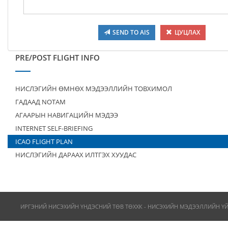
SEND TO AIS
ЦУЦЛАХ
PRE/POST FLIGHT INFO
НИСЛЭГИЙН ӨМНӨХ МЭДЭЭЛЛИЙН ТОВХИМОЛ
ГАДААД NOTAM
АГААРЫН НАВИГАЦИЙН МЭДЭЭ
INTERNET SELF-BRIEFING
ICAO FLIGHT PLAN
НИСЛЭГИЙН ДАРААХ ИЛТГЭХ ХУУДАС
ИРГЭНИЙ НИСЭХИЙН ҮНДЭСНИЙ ТӨВ ТӨХХК - НИСЭХИЙН МЭДЭЭЛЛИЙН Ү