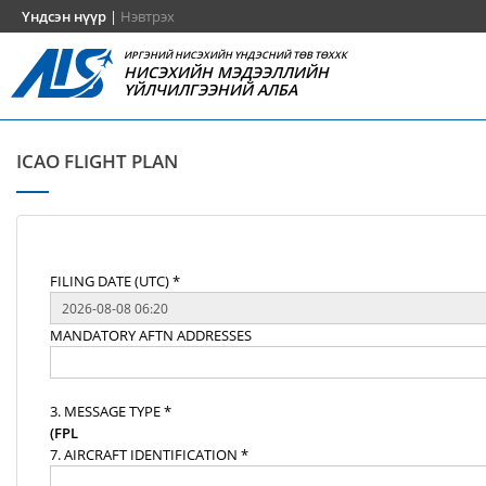
Үндсэн нүүр
|
Нэвтрэх
ИРГЭНИЙ НИСЭХИЙН ҮНДЭСНИЙ ТӨВ ТӨХХК
НИСЭХИЙН МЭДЭЭЛЛИЙН
ҮЙЛЧИЛГЭЭНИЙ АЛБА
ICAO FLIGHT PLAN
FILING DATE (UTC) *
MANDATORY AFTN ADDRESSES
3. MESSAGE TYPE *
(FPL
7. AIRCRAFT IDENTIFICATION *