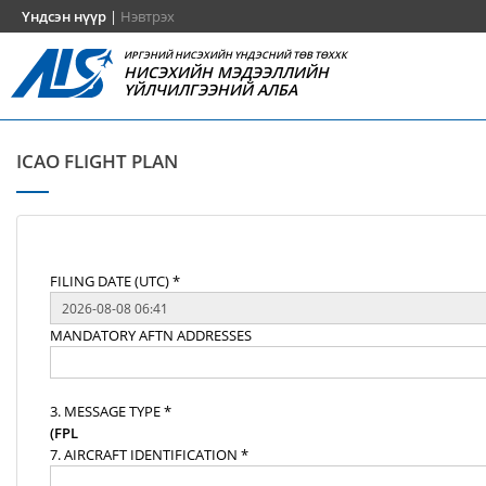
Үндсэн нүүр
|
Нэвтрэх
ИРГЭНИЙ НИСЭХИЙН ҮНДЭСНИЙ ТӨВ ТӨХХК
НИСЭХИЙН МЭДЭЭЛЛИЙН
ҮЙЛЧИЛГЭЭНИЙ АЛБА
ICAO FLIGHT PLAN
FILING DATE (UTC) *
MANDATORY AFTN ADDRESSES
3. MESSAGE TYPE *
(FPL
7. AIRCRAFT IDENTIFICATION *