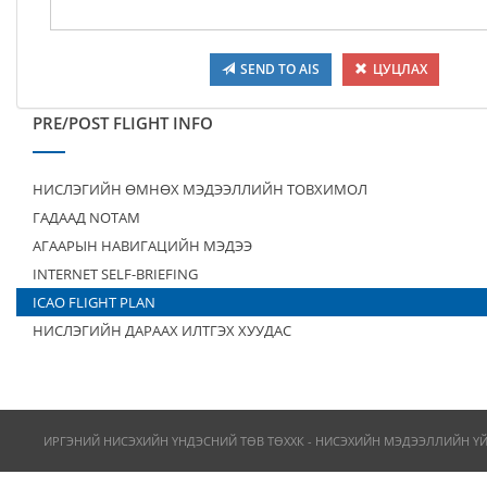
SEND TO AIS
ЦУЦЛАХ
PRE/POST FLIGHT INFO
НИСЛЭГИЙН ӨМНӨХ МЭДЭЭЛЛИЙН ТОВХИМОЛ
ГАДААД NOTAM
АГААРЫН НАВИГАЦИЙН МЭДЭЭ
INTERNET SELF-BRIEFING
ICAO FLIGHT PLAN
НИСЛЭГИЙН ДАРААХ ИЛТГЭХ ХУУДАС
ИРГЭНИЙ НИСЭХИЙН ҮНДЭСНИЙ ТӨВ ТӨХХК - НИСЭХИЙН МЭДЭЭЛЛИЙН Ү