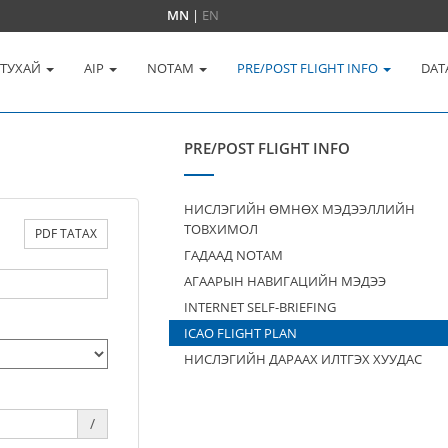
MN
|
EN
 ТУХАЙ
AIP
NOTAM
PRE/POST FLIGHT INFO
DAT
PRE/POST FLIGHT INFO
НИСЛЭГИЙН ӨМНӨХ МЭДЭЭЛЛИЙН
ТОВХИМОЛ
PDF ТАТАХ
ГАДААД NOTAM
АГААРЫН НАВИГАЦИЙН МЭДЭЭ
INTERNET SELF-BRIEFING
ICAO FLIGHT PLAN
НИСЛЭГИЙН ДАРААХ ИЛТГЭХ ХУУДАС
/