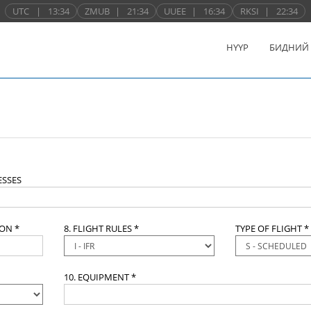
UTC
|
13:34
ZMUB
|
21:34
UUEE
|
16:34
RKSI
|
22:34
НҮҮР
БИДНИЙ
SSES
ION *
8. FLIGHT RULES *
TYPE OF FLIGHT *
10. EQUIPMENT *