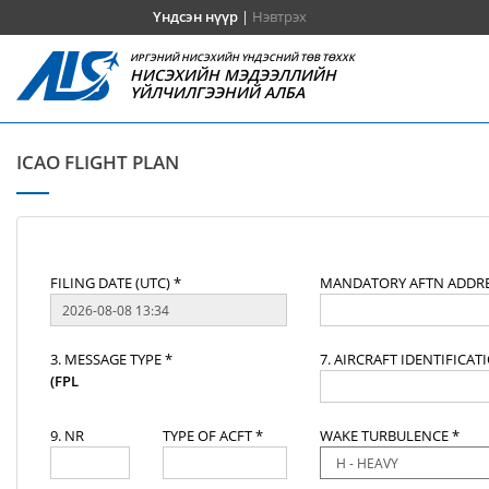
Үндсэн нүүр
|
Нэвтрэх
ИРГЭНИЙ НИСЭХИЙН ҮНДЭСНИЙ ТӨВ ТӨХХК
НИСЭХИЙН МЭДЭЭЛЛИЙН
ҮЙЛЧИЛГЭЭНИЙ АЛБА
ICAO FLIGHT PLAN
FILING DATE (UTC) *
MANDATORY AFTN ADDRE
3. MESSAGE TYPE *
7. AIRCRAFT IDENTIFICAT
(FPL
9. NR
TYPE OF ACFT *
WAKE TURBULENCE *