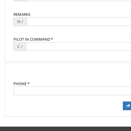
REMARKS
N /
PILOT IN COMMAND *
C /
PHONE *