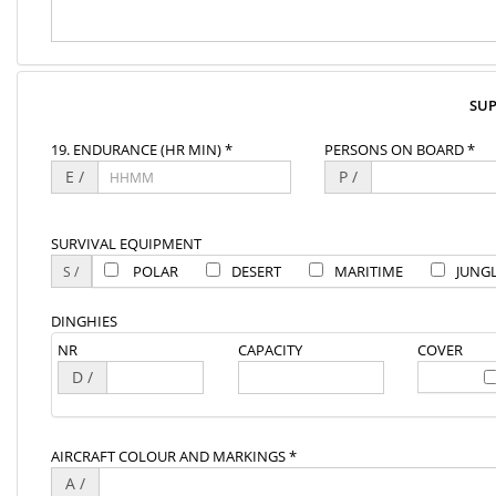
SU
19. ENDURANCE (HR MIN) *
PERSONS ON BOARD *
E /
P /
SURVIVAL EQUIPMENT
POLAR
DESERT
MARITIME
JUNG
DINGHIES
NR
CAPACITY
COVER
D /
AIRCRAFT COLOUR AND MARKINGS *
A /