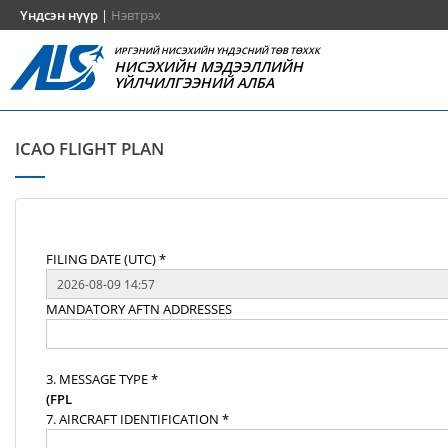
Үндсэн нүүр
|
Нэвтрэх
ИРГЭНИЙ НИСЭХИЙН ҮНДЭСНИЙ ТӨВ ТӨХХК
НИСЭХИЙН МЭДЭЭЛЛИЙН
ҮЙЛЧИЛГЭЭНИЙ АЛБА
ICAO FLIGHT PLAN
FILING DATE (UTC) *
MANDATORY AFTN ADDRESSES
3. MESSAGE TYPE *
(FPL
7. AIRCRAFT IDENTIFICATION *