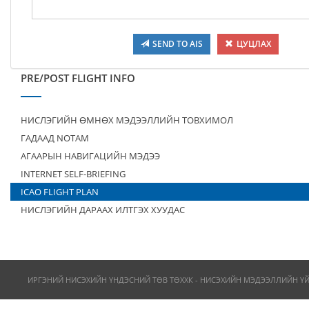
SEND TO AIS
ЦУЦЛАХ
PRE/POST FLIGHT INFO
НИСЛЭГИЙН ӨМНӨХ МЭДЭЭЛЛИЙН ТОВХИМОЛ
ГАДААД NOTAM
АГААРЫН НАВИГАЦИЙН МЭДЭЭ
INTERNET SELF-BRIEFING
ICAO FLIGHT PLAN
НИСЛЭГИЙН ДАРААХ ИЛТГЭХ ХУУДАС
ИРГЭНИЙ НИСЭХИЙН ҮНДЭСНИЙ ТӨВ ТӨХХК - НИСЭХИЙН МЭДЭЭЛЛИЙН Ү