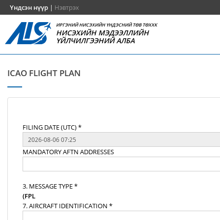
Үндсэн нүүр
|
Нэвтрэх
ИРГЭНИЙ НИСЭХИЙН ҮНДЭСНИЙ ТӨВ ТӨХХК
НИСЭХИЙН МЭДЭЭЛЛИЙН
ҮЙЛЧИЛГЭЭНИЙ АЛБА
ICAO FLIGHT PLAN
FILING DATE (UTC) *
MANDATORY AFTN ADDRESSES
3. MESSAGE TYPE *
(FPL
7. AIRCRAFT IDENTIFICATION *