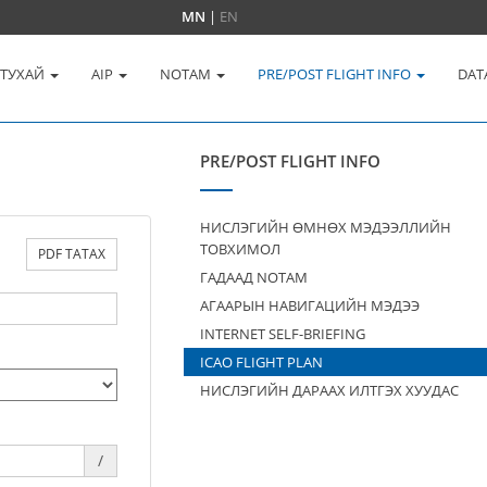
MN
|
EN
 ТУХАЙ
AIP
NOTAM
PRE/POST FLIGHT INFO
DAT
PRE/POST FLIGHT INFO
НИСЛЭГИЙН ӨМНӨХ МЭДЭЭЛЛИЙН
ТОВХИМОЛ
PDF ТАТАХ
ГАДААД NOTAM
АГААРЫН НАВИГАЦИЙН МЭДЭЭ
INTERNET SELF-BRIEFING
ICAO FLIGHT PLAN
НИСЛЭГИЙН ДАРААХ ИЛТГЭХ ХУУДАС
/