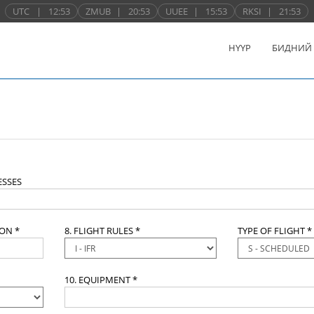
UTC
|
12:53
ZMUB
|
20:53
UUEE
|
15:53
RKSI
|
21:53
НҮҮР
БИДНИЙ
SSES
ION *
8. FLIGHT RULES *
TYPE OF FLIGHT *
10. EQUIPMENT *