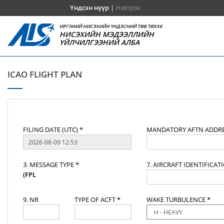
Үндсэн нүүр
|
Нэвтрэх
ИРГЭНИЙ НИСЭХИЙН ҮНДЭСНИЙ ТӨВ ТӨХХК
НИСЭХИЙН МЭДЭЭЛЛИЙН
ҮЙЛЧИЛГЭЭНИЙ АЛБА
ICAO FLIGHT PLAN
FILING DATE (UTC) *
MANDATORY AFTN ADDRE
3. MESSAGE TYPE *
7. AIRCRAFT IDENTIFICAT
(FPL
9. NR
TYPE OF ACFT *
WAKE TURBULENCE *