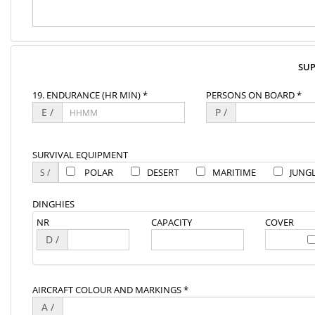
SU
19. ENDURANCE (HR MIN) *
PERSONS ON BOARD *
E /
P /
SURVIVAL EQUIPMENT
POLAR
DESERT
MARITIME
JUNG
DINGHIES
NR
CAPACITY
COVER
D /
AIRCRAFT COLOUR AND MARKINGS *
A /