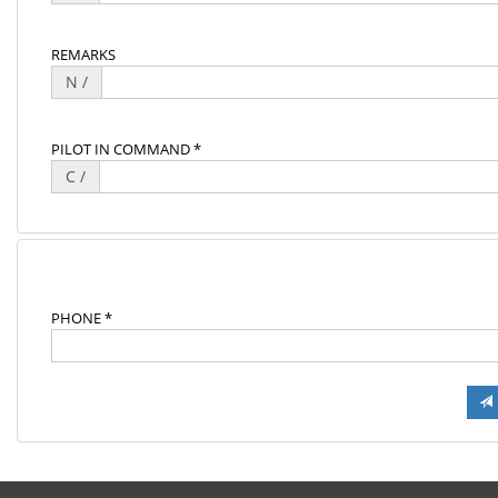
REMARKS
N /
PILOT IN COMMAND *
C /
PHONE *