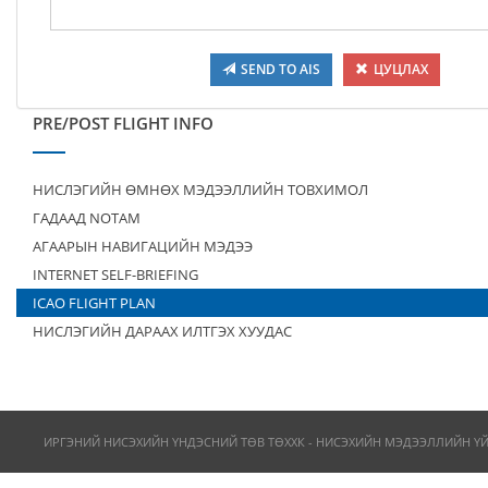
SEND TO AIS
ЦУЦЛАХ
PRE/POST FLIGHT INFO
НИСЛЭГИЙН ӨМНӨХ МЭДЭЭЛЛИЙН ТОВХИМОЛ
ГАДААД NOTAM
АГААРЫН НАВИГАЦИЙН МЭДЭЭ
INTERNET SELF-BRIEFING
ICAO FLIGHT PLAN
НИСЛЭГИЙН ДАРААХ ИЛТГЭХ ХУУДАС
ИРГЭНИЙ НИСЭХИЙН ҮНДЭСНИЙ ТӨВ ТӨХХК - НИСЭХИЙН МЭДЭЭЛЛИЙН Ү