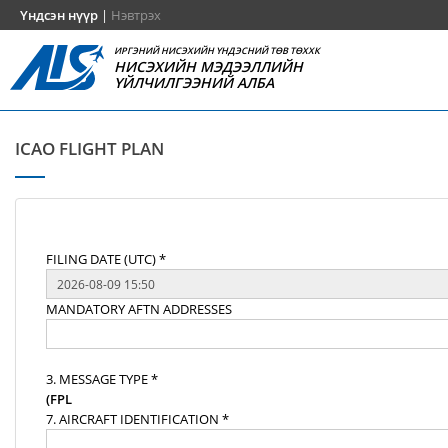
Үндсэн нүүр
|
Нэвтрэх
ИРГЭНИЙ НИСЭХИЙН ҮНДЭСНИЙ ТӨВ ТӨХХК
НИСЭХИЙН МЭДЭЭЛЛИЙН
ҮЙЛЧИЛГЭЭНИЙ АЛБА
ICAO FLIGHT PLAN
FILING DATE (UTC) *
MANDATORY AFTN ADDRESSES
3. MESSAGE TYPE *
(FPL
7. AIRCRAFT IDENTIFICATION *