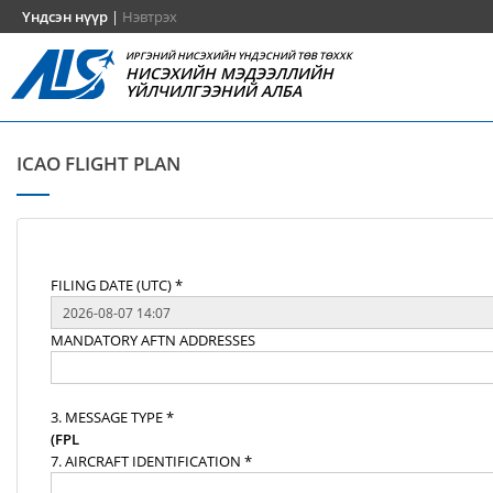
Үндсэн нүүр
|
Нэвтрэх
ИРГЭНИЙ НИСЭХИЙН ҮНДЭСНИЙ ТӨВ ТӨХХК
НИСЭХИЙН МЭДЭЭЛЛИЙН
ҮЙЛЧИЛГЭЭНИЙ АЛБА
ICAO FLIGHT PLAN
FILING DATE (UTC) *
MANDATORY AFTN ADDRESSES
3. MESSAGE TYPE *
(FPL
7. AIRCRAFT IDENTIFICATION *