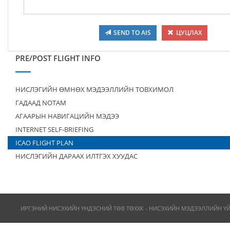
SEND TO AIS
ЦУЦЛАХ
PRE/POST FLIGHT INFO
НИСЛЭГИЙН ӨМНӨХ МЭДЭЭЛЛИЙН ТОВХИМОЛ
ГАДААД NOTAM
АГААРЫН НАВИГАЦИЙН МЭДЭЭ
INTERNET SELF-BRIEFING
ICAO FLIGHT PLAN
НИСЛЭГИЙН ДАРААХ ИЛТГЭХ ХУУДАС
ИРГЭНИЙ НИСЭХИЙН ҮНДЭСНИЙ ТӨВ ТӨХХК - НИСЭХИЙН МЭДЭЭЛЛИЙН Ү