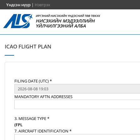
Үндсэн нүүр
|
Нэвтрэх
ИРГЭНИЙ НИСЭХИЙН ҮНДЭСНИЙ ТӨВ ТӨХХК
НИСЭХИЙН МЭДЭЭЛЛИЙН
ҮЙЛЧИЛГЭЭНИЙ АЛБА
ICAO FLIGHT PLAN
FILING DATE (UTC) *
MANDATORY AFTN ADDRESSES
3. MESSAGE TYPE *
(FPL
7. AIRCRAFT IDENTIFICATION *