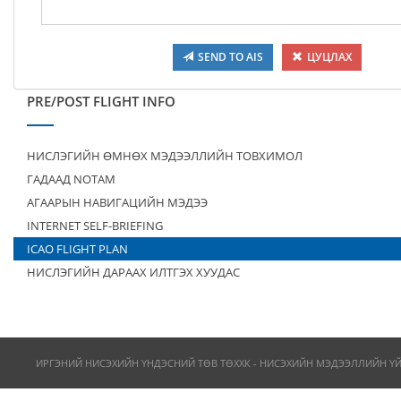
SEND TO AIS
ЦУЦЛАХ
PRE/POST FLIGHT INFO
НИСЛЭГИЙН ӨМНӨХ МЭДЭЭЛЛИЙН ТОВХИМОЛ
ГАДААД NOTAM
АГААРЫН НАВИГАЦИЙН МЭДЭЭ
INTERNET SELF-BRIEFING
ICAO FLIGHT PLAN
НИСЛЭГИЙН ДАРААХ ИЛТГЭХ ХУУДАС
ИРГЭНИЙ НИСЭХИЙН ҮНДЭСНИЙ ТӨВ ТӨХХК - НИСЭХИЙН МЭДЭЭЛЛИЙН Ү