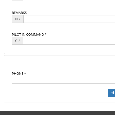
REMARKS
N /
PILOT IN COMMAND *
C /
PHONE *