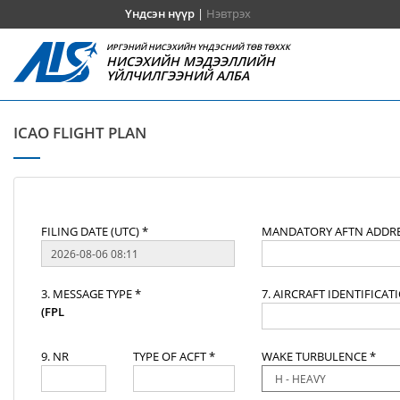
Үндсэн нүүр
|
Нэвтрэх
ИРГЭНИЙ НИСЭХИЙН ҮНДЭСНИЙ ТӨВ ТӨХХК
НИСЭХИЙН МЭДЭЭЛЛИЙН
ҮЙЛЧИЛГЭЭНИЙ АЛБА
ICAO FLIGHT PLAN
FILING DATE (UTC) *
MANDATORY AFTN ADDRE
3. MESSAGE TYPE *
7. AIRCRAFT IDENTIFICAT
(FPL
9. NR
TYPE OF ACFT *
WAKE TURBULENCE *