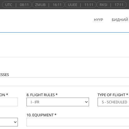
UTC
|
08:11
ZMUB
|
16:11
UUEE
|
11:11
RKSI
|
17:11
НҮҮР
БИДНИЙ
SSES
ION *
8. FLIGHT RULES *
TYPE OF FLIGHT *
10. EQUIPMENT *