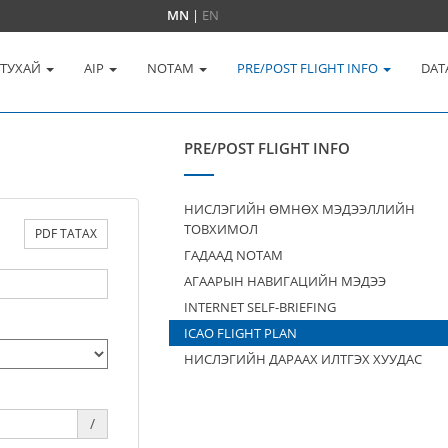
MN
|
EN
 ТУХАЙ
AIP
NOTAM
PRE/POST FLIGHT INFO
DAT
PRE/POST FLIGHT INFO
НИСЛЭГИЙН ӨМНӨХ МЭДЭЭЛЛИЙН
ТОВХИМОЛ
PDF ТАТАХ
ГАДААД NOTAM
АГААРЫН НАВИГАЦИЙН МЭДЭЭ
INTERNET SELF-BRIEFING
ICAO FLIGHT PLAN
НИСЛЭГИЙН ДАРААХ ИЛТГЭХ ХУУДАС
/