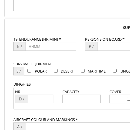
SU
19. ENDURANCE (HR MIN) *
PERSONS ON BOARD *
E /
P /
SURVIVAL EQUIPMENT
POLAR
DESERT
MARITIME
JUNG
DINGHIES
NR
CAPACITY
COVER
D /
AIRCRAFT COLOUR AND MARKINGS *
A /