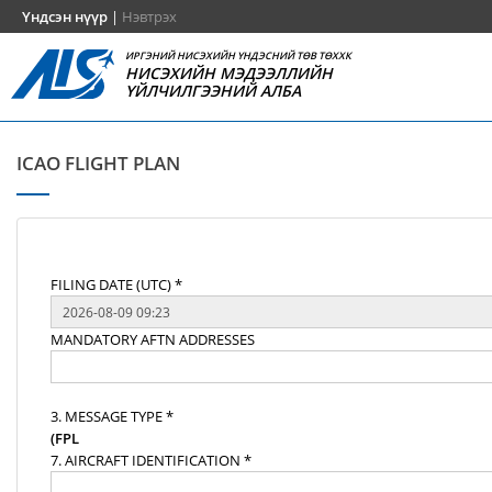
Үндсэн нүүр
|
Нэвтрэх
ИРГЭНИЙ НИСЭХИЙН ҮНДЭСНИЙ ТӨВ ТӨХХК
НИСЭХИЙН МЭДЭЭЛЛИЙН
ҮЙЛЧИЛГЭЭНИЙ АЛБА
ICAO FLIGHT PLAN
FILING DATE (UTC) *
MANDATORY AFTN ADDRESSES
3. MESSAGE TYPE *
(FPL
7. AIRCRAFT IDENTIFICATION *