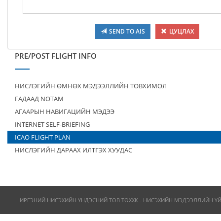
SEND TO AIS
ЦУЦЛАХ
PRE/POST FLIGHT INFO
НИСЛЭГИЙН ӨМНӨХ МЭДЭЭЛЛИЙН ТОВХИМОЛ
ГАДААД NOTAM
АГААРЫН НАВИГАЦИЙН МЭДЭЭ
INTERNET SELF-BRIEFING
ICAO FLIGHT PLAN
НИСЛЭГИЙН ДАРААХ ИЛТГЭХ ХУУДАС
ИРГЭНИЙ НИСЭХИЙН ҮНДЭСНИЙ ТӨВ ТӨХХК - НИСЭХИЙН МЭДЭЭЛЛИЙН Ү