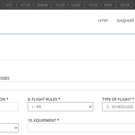
UTC
|
07:29
ZMUB
|
15:29
UUEE
|
10:29
RKSI
|
16:29
НҮҮР
БИДНИЙ
SSES
ION *
8. FLIGHT RULES *
TYPE OF FLIGHT *
10. EQUIPMENT *