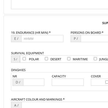
SU
19. ENDURANCE (HR MIN) *
PERSONS ON BOARD *
E /
P /
SURVIVAL EQUIPMENT
POLAR
DESERT
MARITIME
JUNG
DINGHIES
NR
CAPACITY
COVER
D /
AIRCRAFT COLOUR AND MARKINGS *
A /