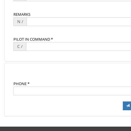
REMARKS
N /
PILOT IN COMMAND *
C /
PHONE *