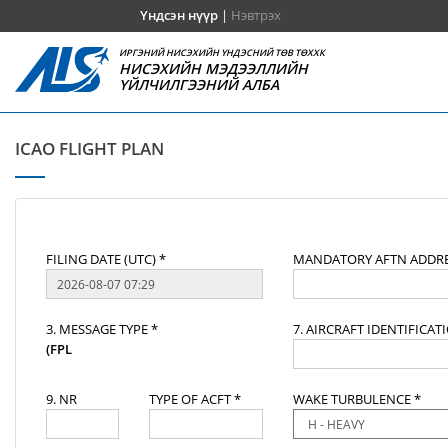
Үндсэн нүүр
|
Нэвтрэх
ИРГЭНИЙ НИСЭХИЙН ҮНДЭСНИЙ ТӨВ ТӨХХК
НИСЭХИЙН МЭДЭЭЛЛИЙН
ҮЙЛЧИЛГЭЭНИЙ АЛБА
ICAO FLIGHT PLAN
FILING DATE (UTC) *
MANDATORY AFTN ADDRE
3. MESSAGE TYPE *
7. AIRCRAFT IDENTIFICAT
(FPL
9. NR
TYPE OF ACFT *
WAKE TURBULENCE *