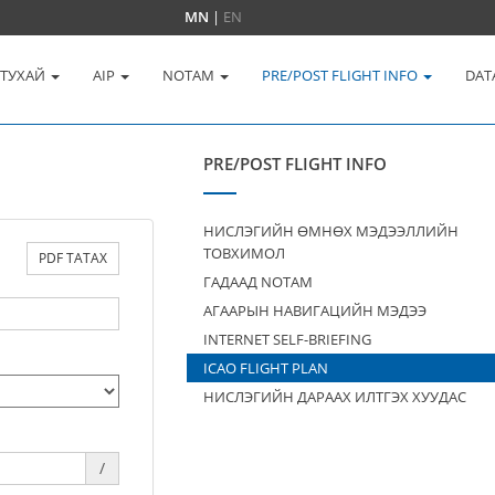
MN
|
EN
 ТУХАЙ
AIP
NOTAM
PRE/POST FLIGHT INFO
DAT
PRE/POST FLIGHT INFO
НИСЛЭГИЙН ӨМНӨХ МЭДЭЭЛЛИЙН
ТОВХИМОЛ
PDF ТАТАХ
ГАДААД NOTAM
АГААРЫН НАВИГАЦИЙН МЭДЭЭ
INTERNET SELF-BRIEFING
ICAO FLIGHT PLAN
НИСЛЭГИЙН ДАРААХ ИЛТГЭХ ХУУДАС
/