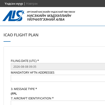
Үндсэн нүүр
|
Нэвтрэх
ИРГЭНИЙ НИСЭХИЙН ҮНДЭСНИЙ ТӨВ ТӨХХК
НИСЭХИЙН МЭДЭЭЛЛИЙН
ҮЙЛЧИЛГЭЭНИЙ АЛБА
ICAO FLIGHT PLAN
FILING DATE (UTC) *
MANDATORY AFTN ADDRESSES
3. MESSAGE TYPE *
(FPL
7. AIRCRAFT IDENTIFICATION *