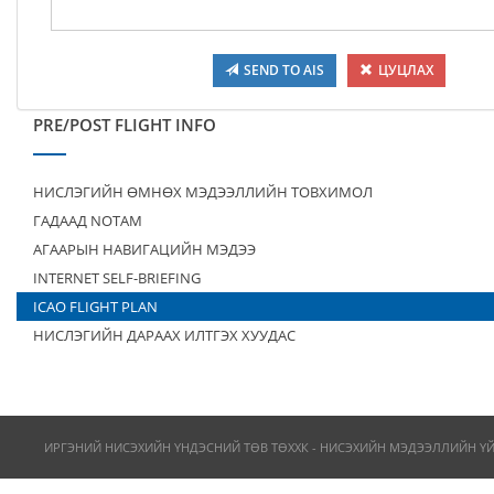
SEND TO AIS
ЦУЦЛАХ
PRE/POST FLIGHT INFO
НИСЛЭГИЙН ӨМНӨХ МЭДЭЭЛЛИЙН ТОВХИМОЛ
ГАДААД NOTAM
АГААРЫН НАВИГАЦИЙН МЭДЭЭ
INTERNET SELF-BRIEFING
ICAO FLIGHT PLAN
НИСЛЭГИЙН ДАРААХ ИЛТГЭХ ХУУДАС
ИРГЭНИЙ НИСЭХИЙН ҮНДЭСНИЙ ТӨВ ТӨХХК - НИСЭХИЙН МЭДЭЭЛЛИЙН Ү