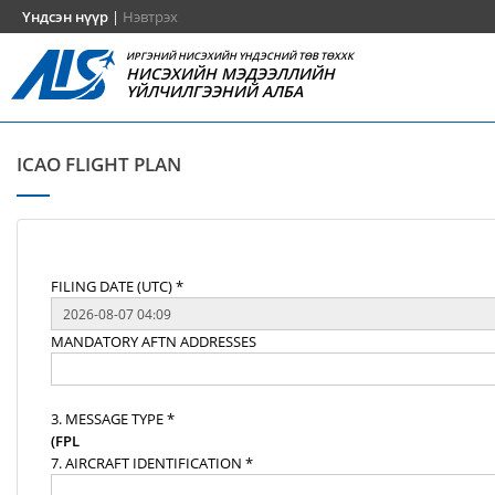
Үндсэн нүүр
|
Нэвтрэх
ИРГЭНИЙ НИСЭХИЙН ҮНДЭСНИЙ ТӨВ ТӨХХК
НИСЭХИЙН МЭДЭЭЛЛИЙН
ҮЙЛЧИЛГЭЭНИЙ АЛБА
ICAO FLIGHT PLAN
FILING DATE (UTC) *
MANDATORY AFTN ADDRESSES
3. MESSAGE TYPE *
(FPL
7. AIRCRAFT IDENTIFICATION *