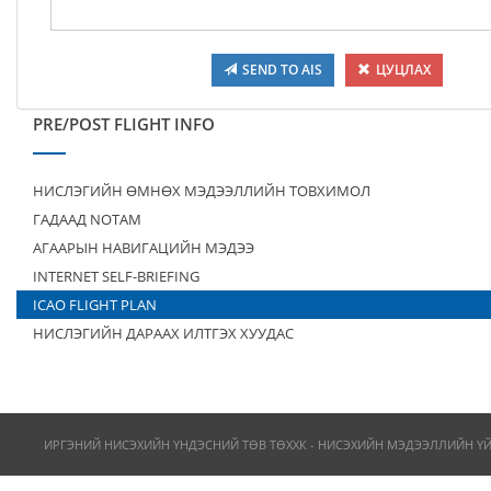
SEND TO AIS
ЦУЦЛАХ
PRE/POST FLIGHT INFO
НИСЛЭГИЙН ӨМНӨХ МЭДЭЭЛЛИЙН ТОВХИМОЛ
ГАДААД NOTAM
АГААРЫН НАВИГАЦИЙН МЭДЭЭ
INTERNET SELF-BRIEFING
ICAO FLIGHT PLAN
НИСЛЭГИЙН ДАРААХ ИЛТГЭХ ХУУДАС
ИРГЭНИЙ НИСЭХИЙН ҮНДЭСНИЙ ТӨВ ТӨХХК - НИСЭХИЙН МЭДЭЭЛЛИЙН Ү