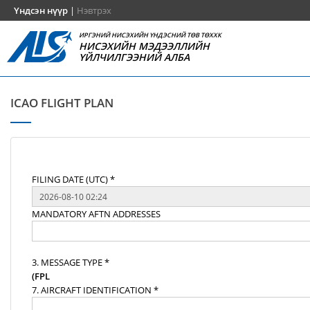
Үндсэн нүүр
|
Нэвтрэх
ИРГЭНИЙ НИСЭХИЙН ҮНДЭСНИЙ ТӨВ ТӨХХК
НИСЭХИЙН МЭДЭЭЛЛИЙН
ҮЙЛЧИЛГЭЭНИЙ АЛБА
ICAO FLIGHT PLAN
FILING DATE (UTC) *
MANDATORY AFTN ADDRESSES
3. MESSAGE TYPE *
(FPL
7. AIRCRAFT IDENTIFICATION *