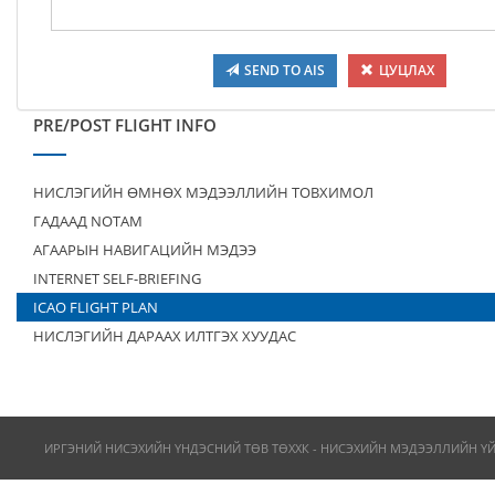
SEND TO AIS
ЦУЦЛАХ
PRE/POST FLIGHT INFO
НИСЛЭГИЙН ӨМНӨХ МЭДЭЭЛЛИЙН ТОВХИМОЛ
ГАДААД NOTAM
АГААРЫН НАВИГАЦИЙН МЭДЭЭ
INTERNET SELF-BRIEFING
ICAO FLIGHT PLAN
НИСЛЭГИЙН ДАРААХ ИЛТГЭХ ХУУДАС
ИРГЭНИЙ НИСЭХИЙН ҮНДЭСНИЙ ТӨВ ТӨХХК - НИСЭХИЙН МЭДЭЭЛЛИЙН Ү