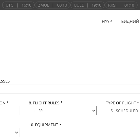
UTC
|
16:10
ZMUB
|
00:10
UUEE
|
19:10
RKSI
|
01:10
НҮҮР
БИДНИЙ
SSES
ION *
8. FLIGHT RULES *
TYPE OF FLIGHT *
10. EQUIPMENT *