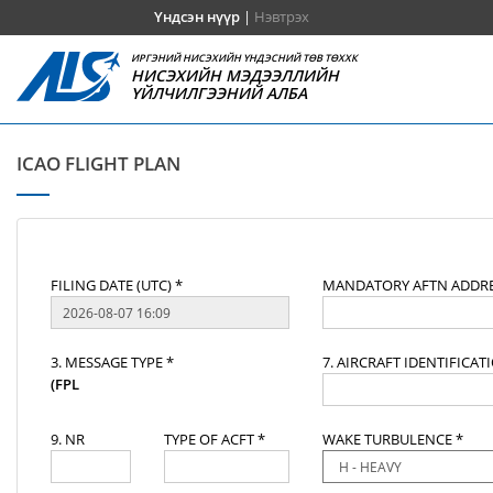
Үндсэн нүүр
|
Нэвтрэх
ИРГЭНИЙ НИСЭХИЙН ҮНДЭСНИЙ ТӨВ ТӨХХК
НИСЭХИЙН МЭДЭЭЛЛИЙН
ҮЙЛЧИЛГЭЭНИЙ АЛБА
ICAO FLIGHT PLAN
FILING DATE (UTC) *
MANDATORY AFTN ADDRE
3. MESSAGE TYPE *
7. AIRCRAFT IDENTIFICAT
(FPL
9. NR
TYPE OF ACFT *
WAKE TURBULENCE *