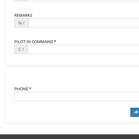
REMARKS
N /
PILOT IN COMMAND *
C /
PHONE *