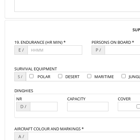
SU
19. ENDURANCE (HR MIN) *
PERSONS ON BOARD *
E /
P /
SURVIVAL EQUIPMENT
POLAR
DESERT
MARITIME
JUNG
DINGHIES
NR
CAPACITY
COVER
D /
AIRCRAFT COLOUR AND MARKINGS *
A /