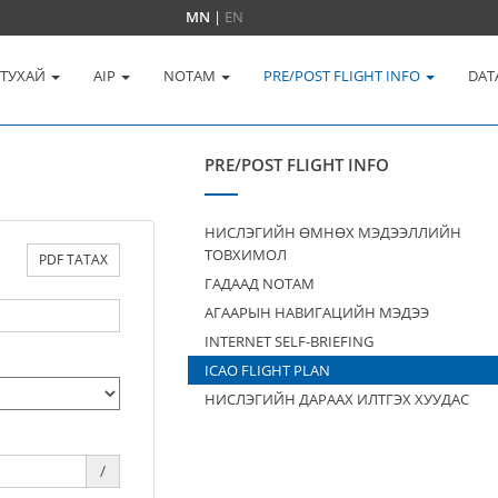
MN
|
EN
 ТУХАЙ
AIP
NOTAM
PRE/POST FLIGHT INFO
DAT
PRE/POST FLIGHT INFO
НИСЛЭГИЙН ӨМНӨХ МЭДЭЭЛЛИЙН
ТОВХИМОЛ
PDF ТАТАХ
ГАДААД NOTAM
АГААРЫН НАВИГАЦИЙН МЭДЭЭ
INTERNET SELF-BRIEFING
ICAO FLIGHT PLAN
НИСЛЭГИЙН ДАРААХ ИЛТГЭХ ХУУДАС
/