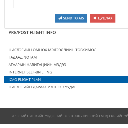
SEND TO AIS
ЦУЦЛАХ
PRE/POST FLIGHT INFO
НИСЛЭГИЙН ӨМНӨХ МЭДЭЭЛЛИЙН ТОВХИМОЛ
ГАДААД NOTAM
АГААРЫН НАВИГАЦИЙН МЭДЭЭ
INTERNET SELF-BRIEFING
ICAO FLIGHT PLAN
НИСЛЭГИЙН ДАРААХ ИЛТГЭХ ХУУДАС
ИРГЭНИЙ НИСЭХИЙН ҮНДЭСНИЙ ТӨВ ТӨХХК - НИСЭХИЙН МЭДЭЭЛЛИЙН Ү