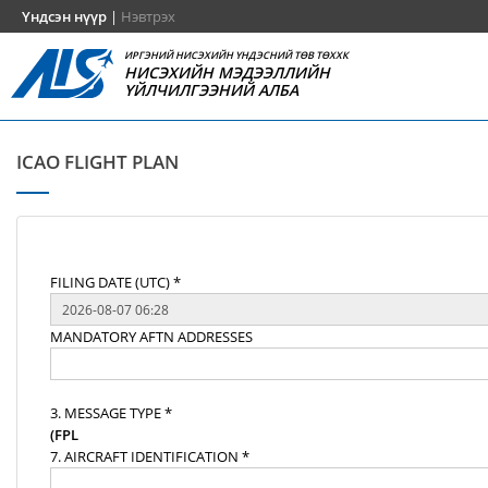
Үндсэн нүүр
|
Нэвтрэх
ИРГЭНИЙ НИСЭХИЙН ҮНДЭСНИЙ ТӨВ ТӨХХК
НИСЭХИЙН МЭДЭЭЛЛИЙН
ҮЙЛЧИЛГЭЭНИЙ АЛБА
ICAO FLIGHT PLAN
FILING DATE (UTC) *
MANDATORY AFTN ADDRESSES
3. MESSAGE TYPE *
(FPL
7. AIRCRAFT IDENTIFICATION *