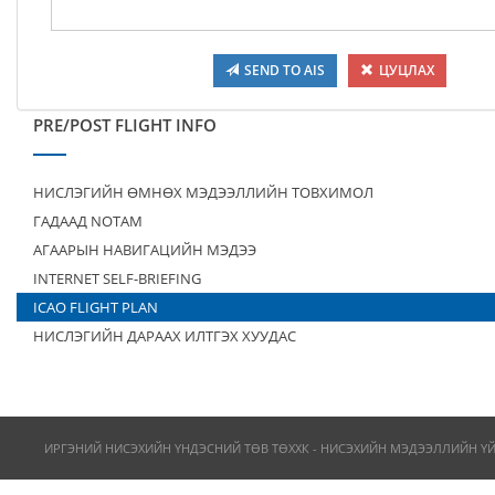
SEND TO AIS
ЦУЦЛАХ
PRE/POST FLIGHT INFO
НИСЛЭГИЙН ӨМНӨХ МЭДЭЭЛЛИЙН ТОВХИМОЛ
ГАДААД NOTAM
АГААРЫН НАВИГАЦИЙН МЭДЭЭ
INTERNET SELF-BRIEFING
ICAO FLIGHT PLAN
НИСЛЭГИЙН ДАРААХ ИЛТГЭХ ХУУДАС
ИРГЭНИЙ НИСЭХИЙН ҮНДЭСНИЙ ТӨВ ТӨХХК - НИСЭХИЙН МЭДЭЭЛЛИЙН Ү