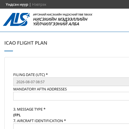
Үндсэн нүүр
|
Нэвтрэх
ИРГЭНИЙ НИСЭХИЙН ҮНДЭСНИЙ ТӨВ ТӨХХК
НИСЭХИЙН МЭДЭЭЛЛИЙН
ҮЙЛЧИЛГЭЭНИЙ АЛБА
ICAO FLIGHT PLAN
FILING DATE (UTC) *
MANDATORY AFTN ADDRESSES
3. MESSAGE TYPE *
(FPL
7. AIRCRAFT IDENTIFICATION *