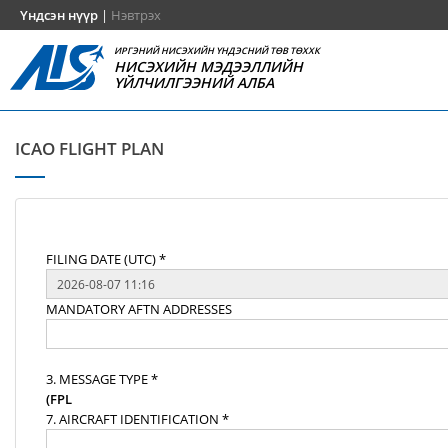
Үндсэн нүүр
|
Нэвтрэх
ИРГЭНИЙ НИСЭХИЙН ҮНДЭСНИЙ ТӨВ ТӨХХК
НИСЭХИЙН МЭДЭЭЛЛИЙН
ҮЙЛЧИЛГЭЭНИЙ АЛБА
ICAO FLIGHT PLAN
FILING DATE (UTC) *
MANDATORY AFTN ADDRESSES
3. MESSAGE TYPE *
(FPL
7. AIRCRAFT IDENTIFICATION *