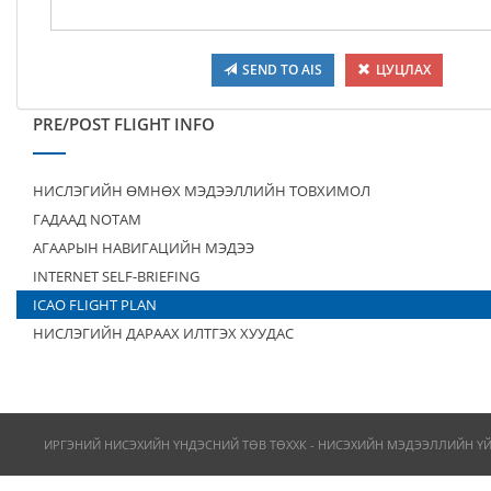
SEND TO AIS
ЦУЦЛАХ
PRE/POST FLIGHT INFO
НИСЛЭГИЙН ӨМНӨХ МЭДЭЭЛЛИЙН ТОВХИМОЛ
ГАДААД NOTAM
АГААРЫН НАВИГАЦИЙН МЭДЭЭ
INTERNET SELF-BRIEFING
ICAO FLIGHT PLAN
НИСЛЭГИЙН ДАРААХ ИЛТГЭХ ХУУДАС
ИРГЭНИЙ НИСЭХИЙН ҮНДЭСНИЙ ТӨВ ТӨХХК - НИСЭХИЙН МЭДЭЭЛЛИЙН Ү