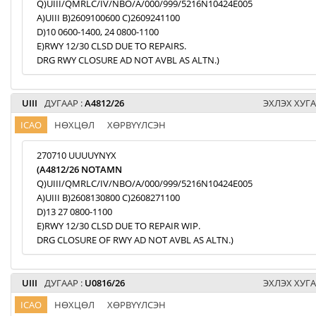
Q)UIII/QMRLC/IV/NBO/A/000/999/5216N10424E005
A)UIII B)2609100600 C)2609241100
D)10 0600-1400, 24 0800-1100
E)RWY 12/30 CLSD DUE TO REPAIRS.
DRG RWY CLOSURE AD NOT AVBL AS ALTN.)
UIII
ДУГААР :
A4812/26
ЭХЛЭХ ХУГА
ICAO
НӨХЦӨЛ
ХӨРВҮҮЛСЭН
270710 UUUUYNYX
(A4812/26 NOTAMN
Q)UIII/QMRLC/IV/NBO/A/000/999/5216N10424E005
A)UIII B)2608130800 C)2608271100
D)13 27 0800-1100
E)RWY 12/30 CLSD DUE TO REPAIR WIP.
DRG CLOSURE OF RWY AD NOT AVBL AS ALTN.)
UIII
ДУГААР :
U0816/26
ЭХЛЭХ ХУГА
ICAO
НӨХЦӨЛ
ХӨРВҮҮЛСЭН