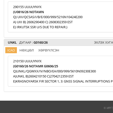
290155 UUUUYNYX
(U0816/26 NOTAMN
Q) UIII/QCSAS/I/B/E/000/999/5216N10424E200
A) UIII B) 2606290400 C) 2608302359 EST
E) IRKUTSK SSR U/S DUE TO REPAIR.)
UNKL
ДУГААР :
G0160/26
ЭХЛЭХ ХУГА
ICAO
НӨХЦӨЛ
ХӨРВҮҮЛСЭН
210150 UUUUYNYX
(G0160/26 NOTAMR G0606/25
Q)UNKL/QGWXX/IV/NBO/EA/000/999/5610N09230E300
A)UNKL B)2604210150 C)2704212359 EST
E)KRASNOYARSK FIR SECTOR 1, 3: GNSS SIGNAL INTERRUPTIONS P
© ИРГ