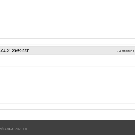
-04-21 23:59 EST
- 4 months 
 АЛБА. 2025 ОН