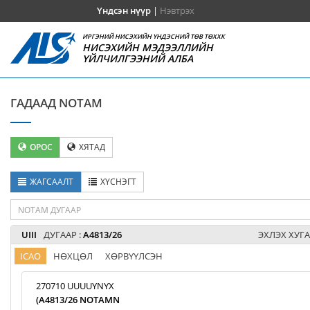
Үндсэн нүүр
|
Нэвтрэх
ИРГЭНИЙ НИСЭХИЙН ҮНДЭСНИЙ ТӨВ ТӨХХК
НИСЭХИЙН МЭДЭЭЛЛИЙН
ҮЙЛЧИЛГЭЭНИЙ АЛБА
ГАДААД NOTAM
ОРОС
ХЯТАД
ЖАГСААЛТ
ХҮСНЭГТ
UIII
ДУГААР :
A4813/26
ЭХЛЭХ ХУГА
ICAO
НӨХЦӨЛ
ХӨРВҮҮЛСЭН
270710 UUUUYNYX
(A4813/26 NOTAMN