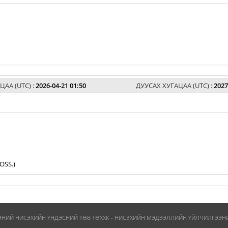
ЦАА (UTC) :
2026-04-21 01:50
ДУУСАХ ХУГАЦАА (UTC) :
2027
OSS.)
ЭНИЙ НИСЭХИЙН ҮНДЭСНИЙ ТӨВ ТӨХХК - НИСЭХИЙН МЭДЭЭЛЛИЙН ҮЙЛЧИЛГЭЭНИЙ