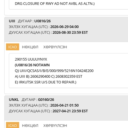
DRG CLOSURE OF RWY AD NOT AVBL AS ALTN.)
UIII
ДУГААР :
U0816/26
ЭХЛЭХ ХУГАЦАА (UTC) :
2026-06-29 04:00
ДУУСАХ ХУГАЦАА (UTC) :
2026-08-30 23:59 EST
ICAO
НӨХЦӨЛ
ХӨРВҮҮЛСЭН
290155 UUUUYNYX
(U0816/26 NOTAMN
Q) UIII/QCSAS/I/B/E/000/999/5216N10424E200
A) UIII B) 2606290400 C) 2608302359 EST
E) IRKUTSK SSR U/S DUE TO REPAIR.)
UNKL
ДУГААР :
G0160/26
ЭХЛЭХ ХУГАЦАА (UTC) :
2026-04-21 01:50
ДУУСАХ ХУГАЦАА (UTC) :
2027-04-21 23:59 EST
ICAO
НӨХЦӨЛ
ХӨРВҮҮЛСЭН