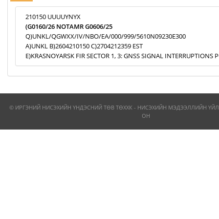
210150 UUUUYNYX
(G0160/26 NOTAMR G0606/25
Q)UNKL/QGWXX/IV/NBO/EA/000/999/5610N09230E300
A)UNKL B)2604210150 C)2704212359 EST
E)KRASNOYARSK FIR SECTOR 1, 3: GNSS SIGNAL INTERRUPTIONS P
© ИРГЭНИЙ НИСЭХИЙН ҮНДЭСНИЙ ТӨВ ТӨХХК - НИСЭХИЙН МЭДЭЭЛЛИЙН ҮЙЛ
ОН