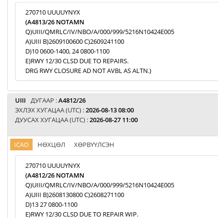
270710 UUUUYNYX
(A4813/26 NOTAMN
Q)UIII/QMRLC/IV/NBO/A/000/999/5216N10424E005
A)UIII B)2609100600 C)2609241100
D)10 0600-1400, 24 0800-1100
E)RWY 12/30 CLSD DUE TO REPAIRS.
DRG RWY CLOSURE AD NOT AVBL AS ALTN.)
UIII
ДУГААР :
A4812/26
ЭХЛЭХ ХУГАЦАА (UTC) :
2026-08-13 08:00
ДУУСАХ ХУГАЦАА (UTC) :
2026-08-27 11:00
ICAO
НӨХЦӨЛ
ХӨРВҮҮЛСЭН
270710 UUUUYNYX
(A4812/26 NOTAMN
Q)UIII/QMRLC/IV/NBO/A/000/999/5216N10424E005
A)UIII B)2608130800 C)2608271100
D)13 27 0800-1100
E)RWY 12/30 CLSD DUE TO REPAIR WIP.