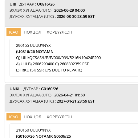
UIII
ДУГААР :
U0816/26
ЭХЛЭХ ХУГАЦАА (UTC) :
2026-06-29 04:00
ДУУСАХ ХУГАЦАА (UTC) :
2026-08-30 23:59 EST
ICAO
НӨХЦӨЛ
ХӨРВҮҮЛСЭН
290155 UUUUYNYX
(U0816/26 NOTAMN
Q) UIII/QCSAS/I/B/E/000/999/5216N10424E200
A) UIII B) 2606290400 C) 2608302359 EST
E) IRKUTSK SSR U/S DUE TO REPAIR.)
UNKL
ДУГААР :
G0160/26
ЭХЛЭХ ХУГАЦАА (UTC) :
2026-04-21 01:50
ДУУСАХ ХУГАЦАА (UTC) :
2027-04-21 23:59 EST
ICAO
НӨХЦӨЛ
ХӨРВҮҮЛСЭН
210150 UUUUYNYX
(G0160/26 NOTAMR G0606/25