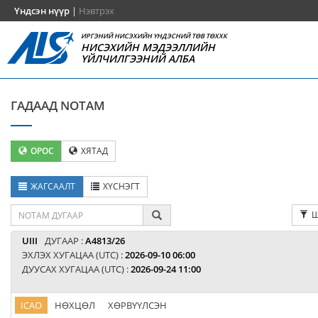
Үндсэн нүүр
|
Нэвтрэх
ИРГЭНИЙ НИСЭХИЙН ҮНДЭСНИЙ ТӨВ ТӨХХК
НИСЭХИЙН МЭДЭЭЛЛИЙН
ҮЙЛЧИЛГЭЭНИЙ АЛБА
ГАДААД NOTAM
ОРОС
ХЯТАД
ЖАГСААЛТ
ХҮСНЭГТ
Ш
UIII
ДУГААР :
A4813/26
ЭХЛЭХ ХУГАЦАА (UTC) :
2026-09-10 06:00
ДУУСАХ ХУГАЦАА (UTC) :
2026-09-24 11:00
ICAO
НӨХЦӨЛ
ХӨРВҮҮЛСЭН