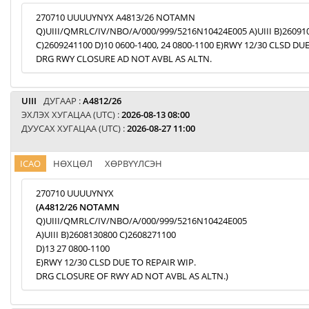
270710 UUUUYNYX A4813/26 NOTAMN
Q)UIII/QMRLC/IV/NBO/A/000/999/5216N10424E005 A)UIII B)26091
C)2609241100 D)10 0600-1400, 24 0800-1100 E)RWY 12/30 CLSD DU
DRG RWY CLOSURE AD NOT AVBL AS ALTN.
UIII
ДУГААР :
A4812/26
ЭХЛЭХ ХУГАЦАА (UTC) :
2026-08-13 08:00
ДУУСАХ ХУГАЦАА (UTC) :
2026-08-27 11:00
ICAO
НӨХЦӨЛ
ХӨРВҮҮЛСЭН
270710 UUUUYNYX
(A4812/26 NOTAMN
Q)UIII/QMRLC/IV/NBO/A/000/999/5216N10424E005
A)UIII B)2608130800 C)2608271100
D)13 27 0800-1100
E)RWY 12/30 CLSD DUE TO REPAIR WIP.
DRG CLOSURE OF RWY AD NOT AVBL AS ALTN.)