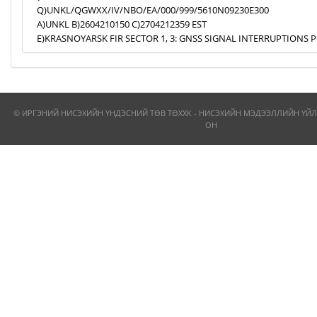
Q)UNKL/QGWXX/IV/NBO/EA/000/999/5610N09230E300
A)UNKL B)2604210150 C)2704212359 EST
E)KRASNOYARSK FIR SECTOR 1, 3: GNSS SIGNAL INTERRUPTIONS P
© ИРГЭНИЙ НИСЭХИЙН ҮНДЭСНИЙ ТӨВ ТӨХХК - НИСЭХИЙН МЭДЭЭЛЛИЙН ҮЙЛ
ОН