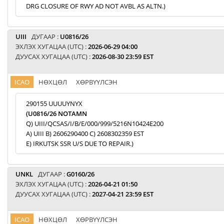
DRG CLOSURE OF RWY AD NOT AVBL AS ALTN.)
UIII
ДУГААР :
U0816/26
ЭХЛЭХ ХУГАЦАА (UTC) :
2026-06-29 04:00
ДУУСАХ ХУГАЦАА (UTC) :
2026-08-30 23:59 EST
ICAO
НӨХЦӨЛ
ХӨРВҮҮЛСЭН
290155 UUUUYNYX
(U0816/26 NOTAMN
Q) UIII/QCSAS/I/B/E/000/999/5216N10424E200
A) UIII B) 2606290400 C) 2608302359 EST
E) IRKUTSK SSR U/S DUE TO REPAIR.)
UNKL
ДУГААР :
G0160/26
ЭХЛЭХ ХУГАЦАА (UTC) :
2026-04-21 01:50
ДУУСАХ ХУГАЦАА (UTC) :
2027-04-21 23:59 EST
ICAO
НӨХЦӨЛ
ХӨРВҮҮЛСЭН