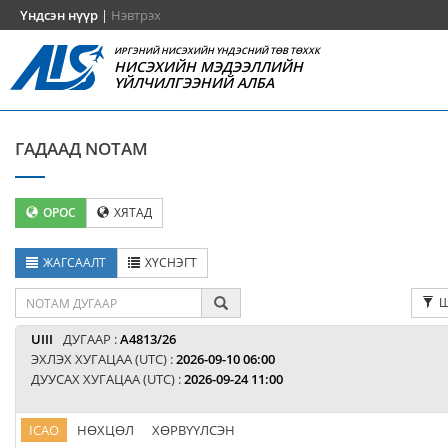
Үндсэн нүүр
|
Нэвтрэх
ИРГЭНИЙ НИСЭХИЙН ҮНДЭСНИЙ ТӨВ ТӨХХК
НИСЭХИЙН МЭДЭЭЛЛИЙН
ҮЙЛЧИЛГЭЭНИЙ АЛБА
ГАДААД NOTAM
ОРОС
ХЯТАД
ЖАГСААЛТ
ХҮСНЭГТ
Ш
UIII
ДУГААР :
A4813/26
ЭХЛЭХ ХУГАЦАА (UTC) :
2026-09-10 06:00
ДУУСАХ ХУГАЦАА (UTC) :
2026-09-24 11:00
ICAO
НӨХЦӨЛ
ХӨРВҮҮЛСЭН