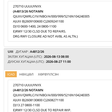
270710 UUUUYNYX
(A4813/26 NOTAMN
Q)UIII/QMRLC/IV/NBO/A/000/999/5216N10424E005
A)UIII B)2609100600 C)2609241100
D)10 0600-1400, 24 0800-1100
E)RWY 12/30 CLSD DUE TO REPAIRS.
DRG RWY CLOSURE AD NOT AVBL AS ALTN.)
UIII
ДУГААР :
A4812/26
ЭХЛЭХ ХУГАЦАА (UTC) :
2026-08-13 08:00
ДУУСАХ ХУГАЦАА (UTC) :
2026-08-27 11:00
ICAO
НӨХЦӨЛ
ХӨРВҮҮЛСЭН
270710 UUUUYNYX
(A4812/26 NOTAMN
Q)UIII/QMRLC/IV/NBO/A/000/999/5216N10424E005
A)UIII B)2608130800 C)2608271100
D)13 27 0800-1100
E)RWY 12/30 CLSD DUE TO REPAIR WIP.