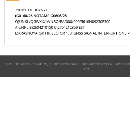
210150 UUUUYNYX
(G0160/26 NOTAMR G0606/25
Q)UNKL/QGWXX/IV/NBO/EA/000/999/5610N09230E300
A)UNKL B)2604210150 C)2704212359 EST
E)KRASNOYARSK FIR SECTOR 1, 3: GNSS SIGNAL INTERRUPTIONS P
© ИРГЭНИЙ НИСЭХИЙН ҮНДЭСНИЙ ТӨВ ТӨХХК - НИСЭХИЙН МЭДЭЭЛЛИЙН ҮЙЛ
ОН