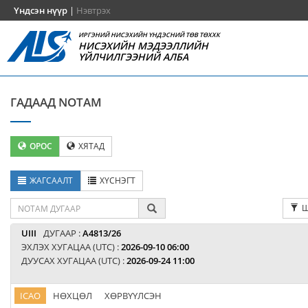
Үндсэн нүүр
|
Нэвтрэх
ИРГЭНИЙ НИСЭХИЙН ҮНДЭСНИЙ ТӨВ ТӨХХК
НИСЭХИЙН МЭДЭЭЛЛИЙН
ҮЙЛЧИЛГЭЭНИЙ АЛБА
ГАДААД NOTAM
ОРОС
ХЯТАД
ЖАГСААЛТ
ХҮСНЭГТ
Ш
UIII
ДУГААР :
A4813/26
ЭХЛЭХ ХУГАЦАА (UTC) :
2026-09-10 06:00
ДУУСАХ ХУГАЦАА (UTC) :
2026-09-24 11:00
ICAO
НӨХЦӨЛ
ХӨРВҮҮЛСЭН