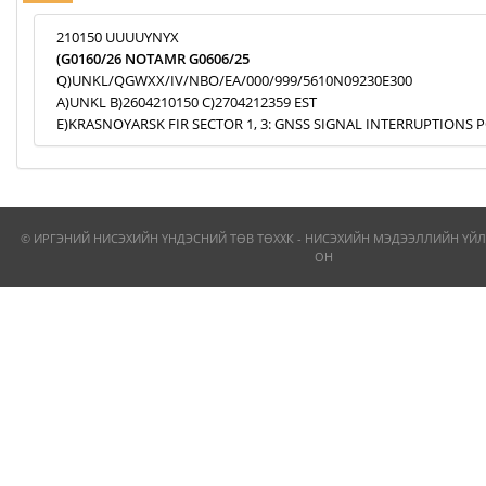
210150 UUUUYNYX
(G0160/26 NOTAMR G0606/25
Q)UNKL/QGWXX/IV/NBO/EA/000/999/5610N09230E300
A)UNKL B)2604210150 C)2704212359 EST
E)KRASNOYARSK FIR SECTOR 1, 3: GNSS SIGNAL INTERRUPTIONS P
© ИРГЭНИЙ НИСЭХИЙН ҮНДЭСНИЙ ТӨВ ТӨХХК - НИСЭХИЙН МЭДЭЭЛЛИЙН ҮЙЛ
ОН