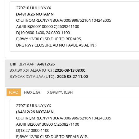
270710 UUUUYNYX
(A4813/26 NOTAMN
Q)UIII/QMRLC/IV/NBO/A/000/999/5216N10424E005
A)UIII B)2609100600 C)2609241100
D)10 0600-1400, 24 0800-1100
E)RWY 12/30 CLSD DUE TO REPAIRS.
DRG RWY CLOSURE AD NOT AVBL AS ALTN.)
UIII
ДУГААР :
A4812/26
ЭХЛЭХ ХУГАЦАА (UTC) :
2026-08-13 08:00
ДУУСАХ ХУГАЦАА (UTC) :
2026-08-27 11:00
ICAO
НӨХЦӨЛ
ХӨРВҮҮЛСЭН
270710 UUUUYNYX
(A4812/26 NOTAMN
Q)UIII/QMRLC/IV/NBO/A/000/999/5216N10424E005
A)UIII B)2608130800 C)2608271100
D)13 27 0800-1100
E)RWY 12/30 CLSD DUE TO REPAIR WIP.