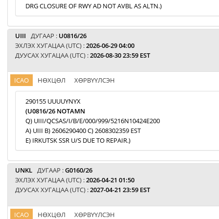
DRG CLOSURE OF RWY AD NOT AVBL AS ALTN.)
UIII
ДУГААР :
U0816/26
ЭХЛЭХ ХУГАЦАА (UTC) :
2026-06-29 04:00
ДУУСАХ ХУГАЦАА (UTC) :
2026-08-30 23:59 EST
ICAO
НӨХЦӨЛ
ХӨРВҮҮЛСЭН
290155 UUUUYNYX
(U0816/26 NOTAMN
Q) UIII/QCSAS/I/B/E/000/999/5216N10424E200
A) UIII B) 2606290400 C) 2608302359 EST
E) IRKUTSK SSR U/S DUE TO REPAIR.)
UNKL
ДУГААР :
G0160/26
ЭХЛЭХ ХУГАЦАА (UTC) :
2026-04-21 01:50
ДУУСАХ ХУГАЦАА (UTC) :
2027-04-21 23:59 EST
ICAO
НӨХЦӨЛ
ХӨРВҮҮЛСЭН