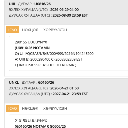
UIII
ДУГААР :
U0816/26
ЭХЛЭХ ХУГАЦАА (UTC) :
2026-06-29 04:00
ДУУСАХ ХУГАЦАА (UTC) :
2026-08-30 23:59 EST
ICAO
НӨХЦӨЛ
ХӨРВҮҮЛСЭН
290155 UUUUYNYX
(U0816/26 NOTAMN
Q) UIII/QCSAS/I/B/E/000/999/5216N10424E200
A) UIII B) 2606290400 C) 2608302359 EST
E) IRKUTSK SSR U/S DUE TO REPAIR.)
UNKL
ДУГААР :
G0160/26
ЭХЛЭХ ХУГАЦАА (UTC) :
2026-04-21 01:50
ДУУСАХ ХУГАЦАА (UTC) :
2027-04-21 23:59 EST
ICAO
НӨХЦӨЛ
ХӨРВҮҮЛСЭН
210150 UUUUYNYX
(G0160/26 NOTAMR G0606/25