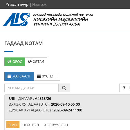
Үндсэн нүүр
|
Нэвтрэх
ИРГЭНИЙ НИСЭХИЙН ҮНДЭСНИЙ ТӨВ ТӨХХК
НИСЭХИЙН МЭДЭЭЛЛИЙН
ҮЙЛЧИЛГЭЭНИЙ АЛБА
ГАДААД NOTAM
ОРОС
ХЯТАД
ЖАГСААЛТ
ХҮСНЭГТ
Ш
UIII
ДУГААР :
A4813/26
ЭХЛЭХ ХУГАЦАА (UTC) :
2026-09-10 06:00
ДУУСАХ ХУГАЦАА (UTC) :
2026-09-24 11:00
ICAO
НӨХЦӨЛ
ХӨРВҮҮЛСЭН