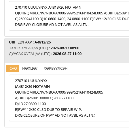
270710 UUUUYNYX A4813/26 NOTAMN
Q)UIII/QMRLC/IV/NBO/A/000/999/5216N10424E005 A)UIII B)26091
C)2609241100 D)10 0600-1400, 24 0800-1100 E)RWY 12/30 CLSD DU
DRG RWY CLOSURE AD NOT AVBL AS ALTN.
UIII
ДУГААР :
A4812/26
ЭХЛЭХ ХУГАЦАА (UTC) :
2026-08-13 08:00
ДУУСАХ ХУГАЦАА (UTC) :
2026-08-27 11:00
ICAO
НӨХЦӨЛ
ХӨРВҮҮЛСЭН
270710 UUUUYNYX
(A4812/26 NOTAMN
Q)UIII/QMRLC/IV/NBO/A/000/999/5216N10424E005
A)UIII B)2608130800 C)2608271100
D)13 27 0800-1100
E)RWY 12/30 CLSD DUE TO REPAIR WIP.
DRG CLOSURE OF RWY AD NOT AVBL AS ALTN.)