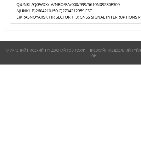
Q)UNKL/QGWXX/IV/NBO/EA/000/999/5610N09230E300
A)UNKL B)2604210150 C)2704212359 EST
E)KRASNOYARSK FIR SECTOR 1, 3: GNSS SIGNAL INTERRUPTIONS P
© ИРГЭНИЙ НИСЭХИЙН ҮНДЭСНИЙ ТӨВ ТӨХХК - НИСЭХИЙН МЭДЭЭЛЛИЙН ҮЙЛ
ОН