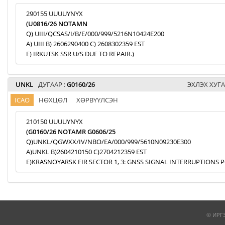
290155 UUUUYNYX
(U0816/26 NOTAMN
Q) UIII/QCSAS/I/B/E/000/999/5216N10424E200
A) UIII B) 2606290400 C) 2608302359 EST
E) IRKUTSK SSR U/S DUE TO REPAIR.)
UNKL
ДУГААР :
G0160/26
ЭХЛЭХ ХУГА
ICAO
НӨХЦӨЛ
ХӨРВҮҮЛСЭН
210150 UUUUYNYX
(G0160/26 NOTAMR G0606/25
Q)UNKL/QGWXX/IV/NBO/EA/000/999/5610N09230E300
A)UNKL B)2604210150 C)2704212359 EST
E)KRASNOYARSK FIR SECTOR 1, 3: GNSS SIGNAL INTERRUPTIONS P
© ИРГ