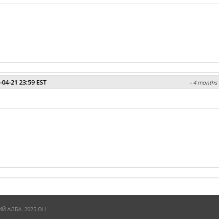
-04-21 23:59 EST
- 4 months 
 АЛБА. 2025 ОН