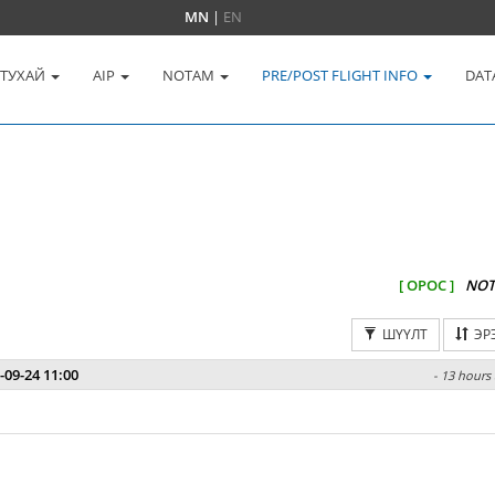
MN
|
EN
 ТУХАЙ
AIP
NOTAM
PRE/POST FLIGHT INFO
DAT
[ ОРОС ]
NOT
ШҮҮЛТ
ЭР
-09-24 11:00
- 13 hours 