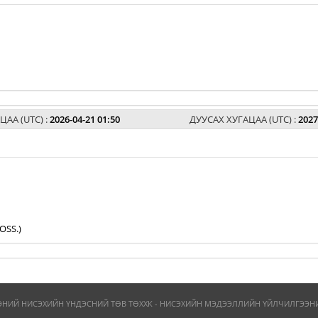
ЦАА (UTC) :
2026-04-21 01:50
ДУУСАХ ХУГАЦАА (UTC) :
2027
OSS.)
ЭНИЙ НИСЭХИЙН ҮНДЭСНИЙ ТӨВ ТӨХХК - НИСЭХИЙН МЭДЭЭЛЛИЙН ҮЙЛЧИЛГЭЭНИЙ