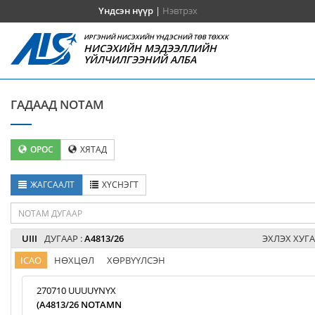
Үндсэн нүүр
|
Нэвтрэх
ИРГЭНИЙ НИСЭХИЙН ҮНДЭСНИЙ ТӨВ ТӨХХК
НИСЭХИЙН МЭДЭЭЛЛИЙН
ҮЙЛЧИЛГЭЭНИЙ АЛБА
ГАДААД NOTAM
ОРОС
ХЯТАД
ЖАГСААЛТ
ХҮСНЭГТ
UIII
ДУГААР :
A4813/26
ЭХЛЭХ ХУГА
ICAO
НӨХЦӨЛ
ХӨРВҮҮЛСЭН
270710 UUUUYNYX
(A4813/26 NOTAMN