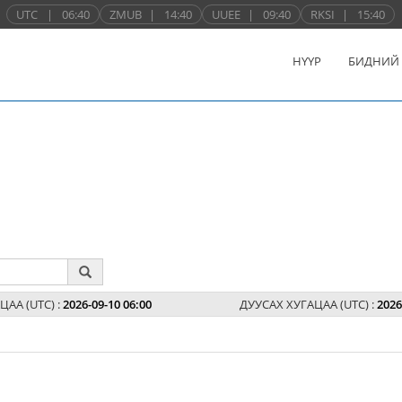
UTC
|
06:40
ZMUB
|
14:40
UUEE
|
09:40
RKSI
|
15:40
НҮҮР
БИДНИЙ
ЦАА (UTC) :
2026-09-10 06:00
ДУУСАХ ХУГАЦАА (UTC) :
2026