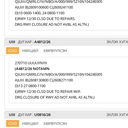
Q)UIII/QMRLC/IV/NBO/A/000/999/5216N10424E005
A)UIII B)2609100600 C)2609241100
D)10 0600-1400, 24 0800-1100
E)RWY 12/30 CLSD DUE TO REPAIRS.
DRG RWY CLOSURE AD NOT AVBL AS ALTN.)
UIII
ДУГААР :
A4812/26
ЭХЛЭХ ХУГА
ICAO
НӨХЦӨЛ
ХӨРВҮҮЛСЭН
270710 UUUUYNYX
(A4812/26 NOTAMN
Q)UIII/QMRLC/IV/NBO/A/000/999/5216N10424E005
A)UIII B)2608130800 C)2608271100
D)13 27 0800-1100
E)RWY 12/30 CLSD DUE TO REPAIR WIP.
DRG CLOSURE OF RWY AD NOT AVBL AS ALTN.)
UIII
ДУГААР :
U0816/26
ЭХЛЭХ ХУГА
ICAO
НӨХЦӨЛ
ХӨРВҮҮЛСЭН