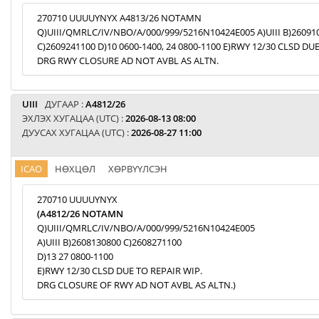
270710 UUUUYNYX A4813/26 NOTAMN
Q)UIII/QMRLC/IV/NBO/A/000/999/5216N10424E005 A)UIII B)26091
C)2609241100 D)10 0600-1400, 24 0800-1100 E)RWY 12/30 CLSD DU
DRG RWY CLOSURE AD NOT AVBL AS ALTN.
UIII
ДУГААР :
A4812/26
ЭХЛЭХ ХУГАЦАА (UTC) :
2026-08-13 08:00
ДУУСАХ ХУГАЦАА (UTC) :
2026-08-27 11:00
ICAO
НӨХЦӨЛ
ХӨРВҮҮЛСЭН
270710 UUUUYNYX
(A4812/26 NOTAMN
Q)UIII/QMRLC/IV/NBO/A/000/999/5216N10424E005
A)UIII B)2608130800 C)2608271100
D)13 27 0800-1100
E)RWY 12/30 CLSD DUE TO REPAIR WIP.
DRG CLOSURE OF RWY AD NOT AVBL AS ALTN.)