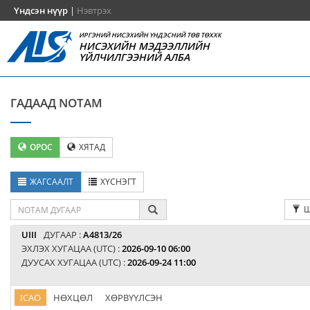
Үндсэн нүүр
|
Нэвтрэх
ИРГЭНИЙ НИСЭХИЙН ҮНДЭСНИЙ ТӨВ ТӨХХК
НИСЭХИЙН МЭДЭЭЛЛИЙН
ҮЙЛЧИЛГЭЭНИЙ АЛБА
ГАДААД NOTAM
ОРОС
ХЯТАД
ЖАГСААЛТ
ХҮСНЭГТ
Ш
UIII
ДУГААР :
A4813/26
ЭХЛЭХ ХУГАЦАА (UTC) :
2026-09-10 06:00
ДУУСАХ ХУГАЦАА (UTC) :
2026-09-24 11:00
ICAO
НӨХЦӨЛ
ХӨРВҮҮЛСЭН