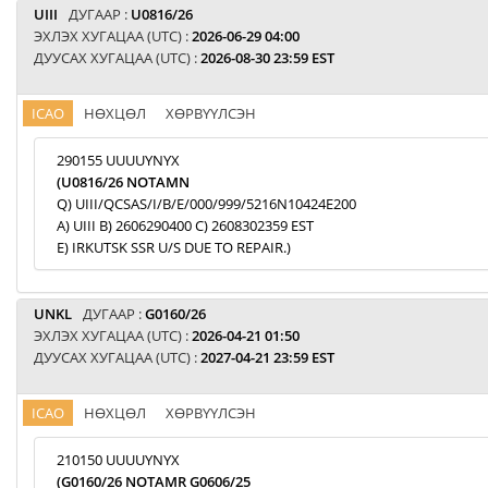
UIII
ДУГААР :
U0816/26
ЭХЛЭХ ХУГАЦАА (UTC) :
2026-06-29 04:00
ДУУСАХ ХУГАЦАА (UTC) :
2026-08-30 23:59 EST
ICAO
НӨХЦӨЛ
ХӨРВҮҮЛСЭН
290155 UUUUYNYX
(U0816/26 NOTAMN
Q) UIII/QCSAS/I/B/E/000/999/5216N10424E200
A) UIII B) 2606290400 C) 2608302359 EST
E) IRKUTSK SSR U/S DUE TO REPAIR.)
UNKL
ДУГААР :
G0160/26
ЭХЛЭХ ХУГАЦАА (UTC) :
2026-04-21 01:50
ДУУСАХ ХУГАЦАА (UTC) :
2027-04-21 23:59 EST
ICAO
НӨХЦӨЛ
ХӨРВҮҮЛСЭН
210150 UUUUYNYX
(G0160/26 NOTAMR G0606/25