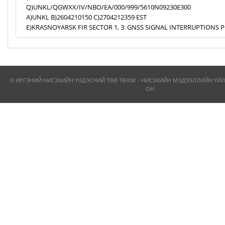
Q)UNKL/QGWXX/IV/NBO/EA/000/999/5610N09230E300
A)UNKL B)2604210150 C)2704212359 EST
E)KRASNOYARSK FIR SECTOR 1, 3: GNSS SIGNAL INTERRUPTIONS P
© ИРГЭНИЙ НИСЭХИЙН ҮНДЭСНИЙ ТӨВ ТӨХХК - НИСЭХИЙН МЭДЭЭЛЛИЙН ҮЙЛ
ОН