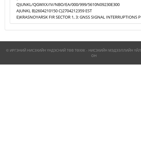
Q)UNKL/QGWXX/IV/NBO/EA/000/999/5610N09230E300
A)UNKL B)2604210150 C)2704212359 EST
E)KRASNOYARSK FIR SECTOR 1, 3: GNSS SIGNAL INTERRUPTIONS P
© ИРГЭНИЙ НИСЭХИЙН ҮНДЭСНИЙ ТӨВ ТӨХХК - НИСЭХИЙН МЭДЭЭЛЛИЙН ҮЙЛ
ОН