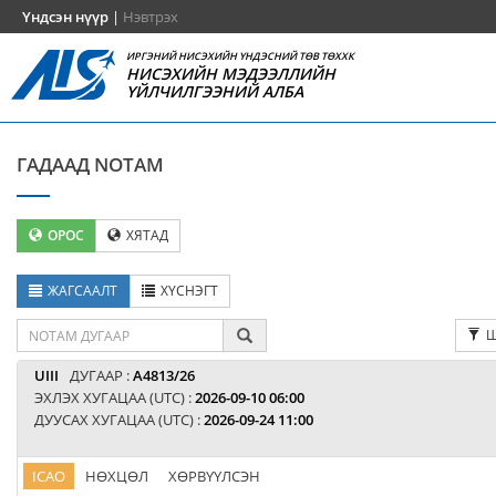
Үндсэн нүүр
|
Нэвтрэх
ИРГЭНИЙ НИСЭХИЙН ҮНДЭСНИЙ ТӨВ ТӨХХК
НИСЭХИЙН МЭДЭЭЛЛИЙН
ҮЙЛЧИЛГЭЭНИЙ АЛБА
ГАДААД NOTAM
ОРОС
ХЯТАД
ЖАГСААЛТ
ХҮСНЭГТ
Ш
UIII
ДУГААР :
A4813/26
ЭХЛЭХ ХУГАЦАА (UTC) :
2026-09-10 06:00
ДУУСАХ ХУГАЦАА (UTC) :
2026-09-24 11:00
ICAO
НӨХЦӨЛ
ХӨРВҮҮЛСЭН