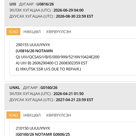
UIII
ДУГААР :
U0816/26
ЭХЛЭХ ХУГАЦАА (UTC) :
2026-06-29 04:00
ДУУСАХ ХУГАЦАА (UTC) :
2026-08-30 23:59 EST
ICAO
НӨХЦӨЛ
ХӨРВҮҮЛСЭН
290155 UUUUYNYX
(U0816/26 NOTAMN
Q) UIII/QCSAS/I/B/E/000/999/5216N10424E200
A) UIII B) 2606290400 C) 2608302359 EST
E) IRKUTSK SSR U/S DUE TO REPAIR.)
UNKL
ДУГААР :
G0160/26
ЭХЛЭХ ХУГАЦАА (UTC) :
2026-04-21 01:50
ДУУСАХ ХУГАЦАА (UTC) :
2027-04-21 23:59 EST
ICAO
НӨХЦӨЛ
ХӨРВҮҮЛСЭН
210150 UUUUYNYX
(G0160/26 NOTAMR G0606/25