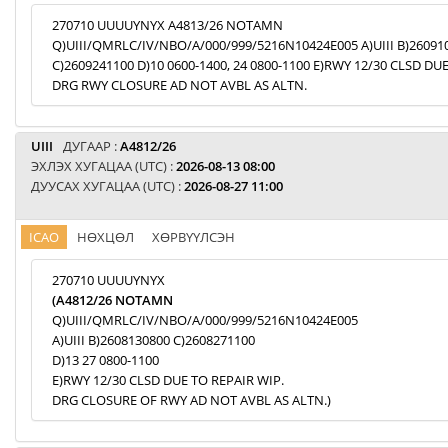
270710 UUUUYNYX A4813/26 NOTAMN
Q)UIII/QMRLC/IV/NBO/A/000/999/5216N10424E005 A)UIII B)26091
C)2609241100 D)10 0600-1400, 24 0800-1100 E)RWY 12/30 CLSD DU
DRG RWY CLOSURE AD NOT AVBL AS ALTN.
UIII
ДУГААР :
A4812/26
ЭХЛЭХ ХУГАЦАА (UTC) :
2026-08-13 08:00
ДУУСАХ ХУГАЦАА (UTC) :
2026-08-27 11:00
ICAO
НӨХЦӨЛ
ХӨРВҮҮЛСЭН
270710 UUUUYNYX
(A4812/26 NOTAMN
Q)UIII/QMRLC/IV/NBO/A/000/999/5216N10424E005
A)UIII B)2608130800 C)2608271100
D)13 27 0800-1100
E)RWY 12/30 CLSD DUE TO REPAIR WIP.
DRG CLOSURE OF RWY AD NOT AVBL AS ALTN.)