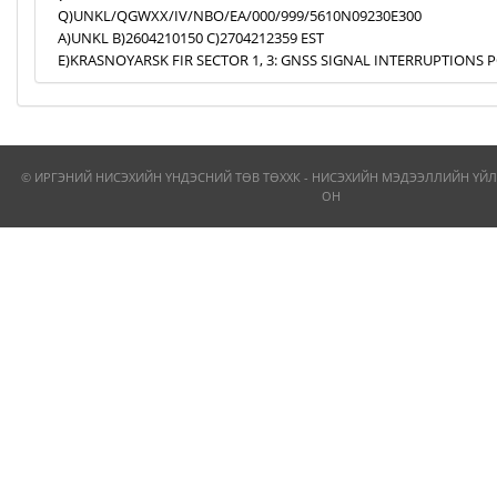
Q)UNKL/QGWXX/IV/NBO/EA/000/999/5610N09230E300
A)UNKL B)2604210150 C)2704212359 EST
E)KRASNOYARSK FIR SECTOR 1, 3: GNSS SIGNAL INTERRUPTIONS P
© ИРГЭНИЙ НИСЭХИЙН ҮНДЭСНИЙ ТӨВ ТӨХХК - НИСЭХИЙН МЭДЭЭЛЛИЙН ҮЙЛ
ОН