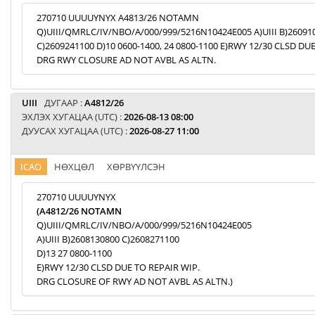
270710 UUUUYNYX A4813/26 NOTAMN
Q)UIII/QMRLC/IV/NBO/A/000/999/5216N10424E005 A)UIII B)26091
C)2609241100 D)10 0600-1400, 24 0800-1100 E)RWY 12/30 CLSD DU
DRG RWY CLOSURE AD NOT AVBL AS ALTN.
UIII
ДУГААР :
A4812/26
ЭХЛЭХ ХУГАЦАА (UTC) :
2026-08-13 08:00
ДУУСАХ ХУГАЦАА (UTC) :
2026-08-27 11:00
ICAO
НӨХЦӨЛ
ХӨРВҮҮЛСЭН
270710 UUUUYNYX
(A4812/26 NOTAMN
Q)UIII/QMRLC/IV/NBO/A/000/999/5216N10424E005
A)UIII B)2608130800 C)2608271100
D)13 27 0800-1100
E)RWY 12/30 CLSD DUE TO REPAIR WIP.
DRG CLOSURE OF RWY AD NOT AVBL AS ALTN.)