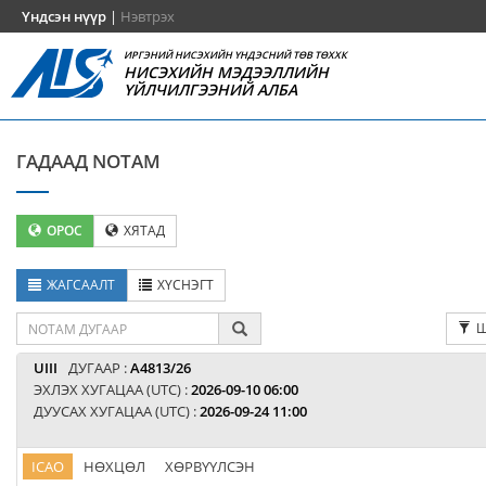
Үндсэн нүүр
|
Нэвтрэх
ИРГЭНИЙ НИСЭХИЙН ҮНДЭСНИЙ ТӨВ ТӨХХК
НИСЭХИЙН МЭДЭЭЛЛИЙН
ҮЙЛЧИЛГЭЭНИЙ АЛБА
ГАДААД NOTAM
ОРОС
ХЯТАД
ЖАГСААЛТ
ХҮСНЭГТ
Ш
UIII
ДУГААР :
A4813/26
ЭХЛЭХ ХУГАЦАА (UTC) :
2026-09-10 06:00
ДУУСАХ ХУГАЦАА (UTC) :
2026-09-24 11:00
ICAO
НӨХЦӨЛ
ХӨРВҮҮЛСЭН