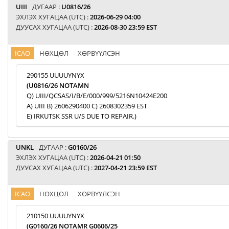
UIII
ДУГААР :
U0816/26
ЭХЛЭХ ХУГАЦАА (UTC) :
2026-06-29 04:00
ДУУСАХ ХУГАЦАА (UTC) :
2026-08-30 23:59 EST
ICAO
НӨХЦӨЛ
ХӨРВҮҮЛСЭН
290155 UUUUYNYX
(U0816/26 NOTAMN
Q) UIII/QCSAS/I/B/E/000/999/5216N10424E200
A) UIII B) 2606290400 C) 2608302359 EST
E) IRKUTSK SSR U/S DUE TO REPAIR.)
UNKL
ДУГААР :
G0160/26
ЭХЛЭХ ХУГАЦАА (UTC) :
2026-04-21 01:50
ДУУСАХ ХУГАЦАА (UTC) :
2027-04-21 23:59 EST
ICAO
НӨХЦӨЛ
ХӨРВҮҮЛСЭН
210150 UUUUYNYX
(G0160/26 NOTAMR G0606/25