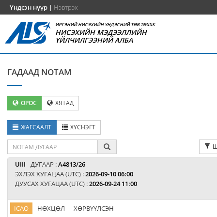
Үндсэн нүүр
|
Нэвтрэх
ИРГЭНИЙ НИСЭХИЙН ҮНДЭСНИЙ ТӨВ ТӨХХК
НИСЭХИЙН МЭДЭЭЛЛИЙН
ҮЙЛЧИЛГЭЭНИЙ АЛБА
ГАДААД NOTAM
ОРОС
ХЯТАД
ЖАГСААЛТ
ХҮСНЭГТ
Ш
UIII
ДУГААР :
A4813/26
ЭХЛЭХ ХУГАЦАА (UTC) :
2026-09-10 06:00
ДУУСАХ ХУГАЦАА (UTC) :
2026-09-24 11:00
ICAO
НӨХЦӨЛ
ХӨРВҮҮЛСЭН