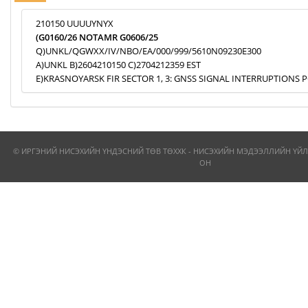
210150 UUUUYNYX
(G0160/26 NOTAMR G0606/25
Q)UNKL/QGWXX/IV/NBO/EA/000/999/5610N09230E300
A)UNKL B)2604210150 C)2704212359 EST
E)KRASNOYARSK FIR SECTOR 1, 3: GNSS SIGNAL INTERRUPTIONS P
© ИРГЭНИЙ НИСЭХИЙН ҮНДЭСНИЙ ТӨВ ТӨХХК - НИСЭХИЙН МЭДЭЭЛЛИЙН ҮЙЛ
ОН