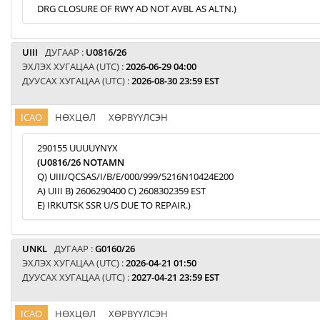
DRG CLOSURE OF RWY AD NOT AVBL AS ALTN.)
UIII
ДУГААР :
U0816/26
ЭХЛЭХ ХУГАЦАА (UTC) :
2026-06-29 04:00
ДУУСАХ ХУГАЦАА (UTC) :
2026-08-30 23:59 EST
ICAO
НӨХЦӨЛ
ХӨРВҮҮЛСЭН
290155 UUUUYNYX
(U0816/26 NOTAMN
Q) UIII/QCSAS/I/B/E/000/999/5216N10424E200
A) UIII B) 2606290400 C) 2608302359 EST
E) IRKUTSK SSR U/S DUE TO REPAIR.)
UNKL
ДУГААР :
G0160/26
ЭХЛЭХ ХУГАЦАА (UTC) :
2026-04-21 01:50
ДУУСАХ ХУГАЦАА (UTC) :
2027-04-21 23:59 EST
ICAO
НӨХЦӨЛ
ХӨРВҮҮЛСЭН