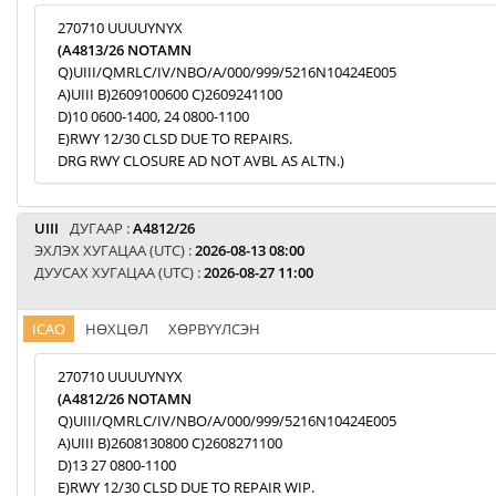
270710 UUUUYNYX
(A4813/26 NOTAMN
Q)UIII/QMRLC/IV/NBO/A/000/999/5216N10424E005
A)UIII B)2609100600 C)2609241100
D)10 0600-1400, 24 0800-1100
E)RWY 12/30 CLSD DUE TO REPAIRS.
DRG RWY CLOSURE AD NOT AVBL AS ALTN.)
UIII
ДУГААР :
A4812/26
ЭХЛЭХ ХУГАЦАА (UTC) :
2026-08-13 08:00
ДУУСАХ ХУГАЦАА (UTC) :
2026-08-27 11:00
ICAO
НӨХЦӨЛ
ХӨРВҮҮЛСЭН
270710 UUUUYNYX
(A4812/26 NOTAMN
Q)UIII/QMRLC/IV/NBO/A/000/999/5216N10424E005
A)UIII B)2608130800 C)2608271100
D)13 27 0800-1100
E)RWY 12/30 CLSD DUE TO REPAIR WIP.