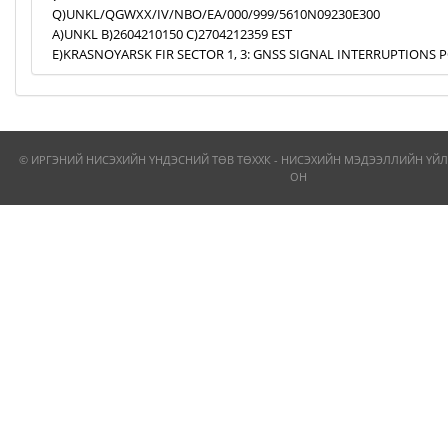
Q)UNKL/QGWXX/IV/NBO/EA/000/999/5610N09230E300
A)UNKL B)2604210150 C)2704212359 EST
E)KRASNOYARSK FIR SECTOR 1, 3: GNSS SIGNAL INTERRUPTIONS P
© ИРГЭНИЙ НИСЭХИЙН ҮНДЭСНИЙ ТӨВ ТӨХХК - НИСЭХИЙН МЭДЭЭЛЛИЙН ҮЙЛ
ОН