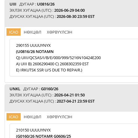
UIII
ДУГААР :
U0816/26
ЭХЛЭХ ХУГАЦАА (UTC) :
2026-06-29 04:00
ДУУСАХ ХУГАЦАА (UTC) :
2026-08-30 23:59 EST
ICAO
НӨХЦӨЛ
ХӨРВҮҮЛСЭН
290155 UUUUYNYX
(U0816/26 NOTAMN
Q) UIII/QCSAS/I/B/E/000/999/5216N10424E200
A) UIII B) 2606290400 C) 2608302359 EST
E) IRKUTSK SSR U/S DUE TO REPAIR.)
UNKL
ДУГААР :
G0160/26
ЭХЛЭХ ХУГАЦАА (UTC) :
2026-04-21 01:50
ДУУСАХ ХУГАЦАА (UTC) :
2027-04-21 23:59 EST
ICAO
НӨХЦӨЛ
ХӨРВҮҮЛСЭН
210150 UUUUYNYX
(G0160/26 NOTAMR G0606/25