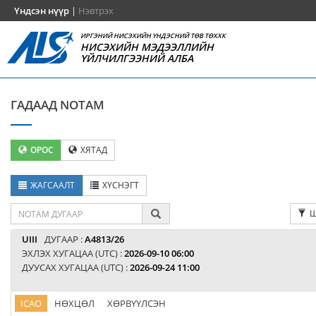
Үндсэн нүүр
|
Нэвтрэх
ИРГЭНИЙ НИСЭХИЙН ҮНДЭСНИЙ ТӨВ ТӨХХК
НИСЭХИЙН МЭДЭЭЛЛИЙН
ҮЙЛЧИЛГЭЭНИЙ АЛБА
ГАДААД NOTAM
ОРОС
ХЯТАД
ЖАГСААЛТ
ХҮСНЭГТ
Ш
UIII
ДУГААР :
A4813/26
ЭХЛЭХ ХУГАЦАА (UTC) :
2026-09-10 06:00
ДУУСАХ ХУГАЦАА (UTC) :
2026-09-24 11:00
ICAO
НӨХЦӨЛ
ХӨРВҮҮЛСЭН