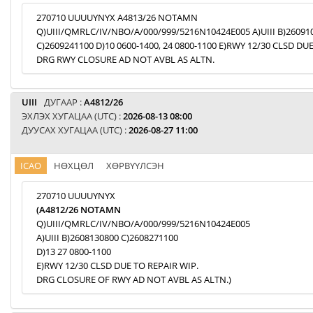
270710 UUUUYNYX A4813/26 NOTAMN
Q)UIII/QMRLC/IV/NBO/A/000/999/5216N10424E005 A)UIII B)26091
C)2609241100 D)10 0600-1400, 24 0800-1100 E)RWY 12/30 CLSD DU
DRG RWY CLOSURE AD NOT AVBL AS ALTN.
UIII
ДУГААР :
A4812/26
ЭХЛЭХ ХУГАЦАА (UTC) :
2026-08-13 08:00
ДУУСАХ ХУГАЦАА (UTC) :
2026-08-27 11:00
ICAO
НӨХЦӨЛ
ХӨРВҮҮЛСЭН
270710 UUUUYNYX
(A4812/26 NOTAMN
Q)UIII/QMRLC/IV/NBO/A/000/999/5216N10424E005
A)UIII B)2608130800 C)2608271100
D)13 27 0800-1100
E)RWY 12/30 CLSD DUE TO REPAIR WIP.
DRG CLOSURE OF RWY AD NOT AVBL AS ALTN.)