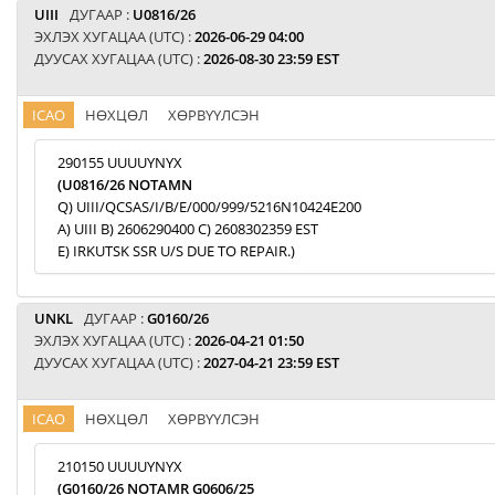
UIII
ДУГААР :
U0816/26
ЭХЛЭХ ХУГАЦАА (UTC) :
2026-06-29 04:00
ДУУСАХ ХУГАЦАА (UTC) :
2026-08-30 23:59 EST
ICAO
НӨХЦӨЛ
ХӨРВҮҮЛСЭН
290155 UUUUYNYX
(U0816/26 NOTAMN
Q) UIII/QCSAS/I/B/E/000/999/5216N10424E200
A) UIII B) 2606290400 C) 2608302359 EST
E) IRKUTSK SSR U/S DUE TO REPAIR.)
UNKL
ДУГААР :
G0160/26
ЭХЛЭХ ХУГАЦАА (UTC) :
2026-04-21 01:50
ДУУСАХ ХУГАЦАА (UTC) :
2027-04-21 23:59 EST
ICAO
НӨХЦӨЛ
ХӨРВҮҮЛСЭН
210150 UUUUYNYX
(G0160/26 NOTAMR G0606/25