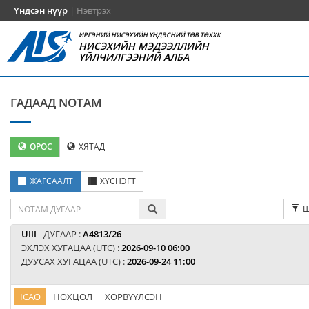
Үндсэн нүүр
|
Нэвтрэх
ИРГЭНИЙ НИСЭХИЙН ҮНДЭСНИЙ ТӨВ ТӨХХК
НИСЭХИЙН МЭДЭЭЛЛИЙН
ҮЙЛЧИЛГЭЭНИЙ АЛБА
ГАДААД NOTAM
ОРОС
ХЯТАД
ЖАГСААЛТ
ХҮСНЭГТ
Ш
UIII
ДУГААР :
A4813/26
ЭХЛЭХ ХУГАЦАА (UTC) :
2026-09-10 06:00
ДУУСАХ ХУГАЦАА (UTC) :
2026-09-24 11:00
ICAO
НӨХЦӨЛ
ХӨРВҮҮЛСЭН