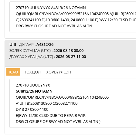
270710 UUUUYNYX A4813/26 NOTAMN
Q)UIII/QMRLC/IV/NBO/A/000/999/5216N10424E005 A)UIII B)26091
C)2609241100 D)10 0600-1400, 24 0800-1100 E)RWY 12/30 CLSD DU
DRG RWY CLOSURE AD NOT AVBL AS ALTN.
UIII
ДУГААР :
A4812/26
ЭХЛЭХ ХУГАЦАА (UTC) :
2026-08-13 08:00
ДУУСАХ ХУГАЦАА (UTC) :
2026-08-27 11:00
ICAO
НӨХЦӨЛ
ХӨРВҮҮЛСЭН
270710 UUUUYNYX
(A4812/26 NOTAMN
Q)UIII/QMRLC/IV/NBO/A/000/999/5216N10424E005
A)UIII B)2608130800 C)2608271100
D)13 27 0800-1100
E)RWY 12/30 CLSD DUE TO REPAIR WIP.
DRG CLOSURE OF RWY AD NOT AVBL AS ALTN.)