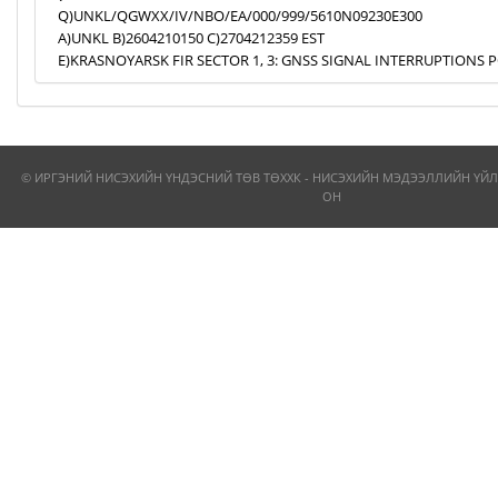
Q)UNKL/QGWXX/IV/NBO/EA/000/999/5610N09230E300
A)UNKL B)2604210150 C)2704212359 EST
E)KRASNOYARSK FIR SECTOR 1, 3: GNSS SIGNAL INTERRUPTIONS P
© ИРГЭНИЙ НИСЭХИЙН ҮНДЭСНИЙ ТӨВ ТӨХХК - НИСЭХИЙН МЭДЭЭЛЛИЙН ҮЙЛ
ОН