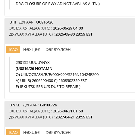
DRG CLOSURE OF RWY AD NOT AVBL AS ALTN.)
UIII
ДУГААР :
U0816/26
ЭХЛЭХ ХУГАЦАА (UTC) :
2026-06-29 04:00
ДУУСАХ ХУГАЦАА (UTC) :
2026-08-30 23:59 EST
ICAO
НӨХЦӨЛ
ХӨРВҮҮЛСЭН
290155 UUUUYNYX
(U0816/26 NOTAMN
Q) UIII/QCSAS/I/B/E/000/999/5216N10424E200
A) UIII B) 2606290400 C) 2608302359 EST
E) IRKUTSK SSR U/S DUE TO REPAIR.)
UNKL
ДУГААР :
G0160/26
ЭХЛЭХ ХУГАЦАА (UTC) :
2026-04-21 01:50
ДУУСАХ ХУГАЦАА (UTC) :
2027-04-21 23:59 EST
ICAO
НӨХЦӨЛ
ХӨРВҮҮЛСЭН