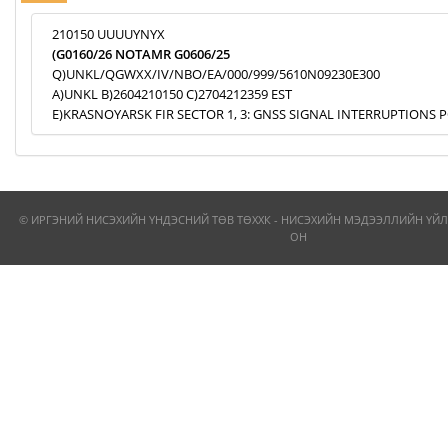
210150 UUUUYNYX
(G0160/26 NOTAMR G0606/25
Q)UNKL/QGWXX/IV/NBO/EA/000/999/5610N09230E300
A)UNKL B)2604210150 C)2704212359 EST
E)KRASNOYARSK FIR SECTOR 1, 3: GNSS SIGNAL INTERRUPTIONS P
© ИРГЭНИЙ НИСЭХИЙН ҮНДЭСНИЙ ТӨВ ТӨХХК - НИСЭХИЙН МЭДЭЭЛЛИЙН ҮЙЛ
ОН