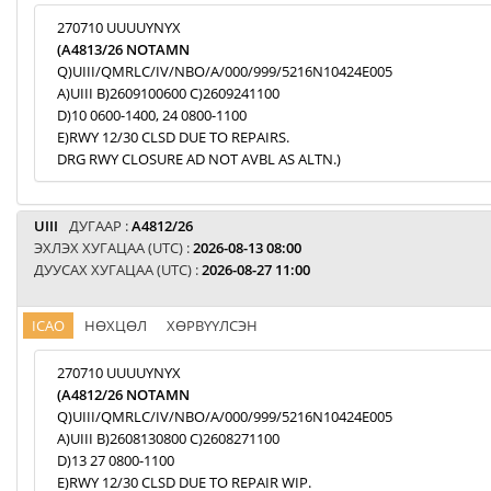
270710 UUUUYNYX
(A4813/26 NOTAMN
Q)UIII/QMRLC/IV/NBO/A/000/999/5216N10424E005
A)UIII B)2609100600 C)2609241100
D)10 0600-1400, 24 0800-1100
E)RWY 12/30 CLSD DUE TO REPAIRS.
DRG RWY CLOSURE AD NOT AVBL AS ALTN.)
UIII
ДУГААР :
A4812/26
ЭХЛЭХ ХУГАЦАА (UTC) :
2026-08-13 08:00
ДУУСАХ ХУГАЦАА (UTC) :
2026-08-27 11:00
ICAO
НӨХЦӨЛ
ХӨРВҮҮЛСЭН
270710 UUUUYNYX
(A4812/26 NOTAMN
Q)UIII/QMRLC/IV/NBO/A/000/999/5216N10424E005
A)UIII B)2608130800 C)2608271100
D)13 27 0800-1100
E)RWY 12/30 CLSD DUE TO REPAIR WIP.