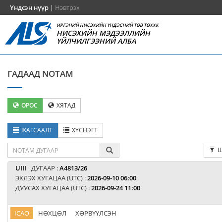
Үндсэн нүүр
|
Нэвтрэх
ИРГЭНИЙ НИСЭХИЙН ҮНДЭСНИЙ ТӨВ ТӨХХК
НИСЭХИЙН МЭДЭЭЛЛИЙН
ҮЙЛЧИЛГЭЭНИЙ АЛБА
ГАДААД NOTAM
ОРОС
ХЯТАД
ЖАГСААЛТ
ХҮСНЭГТ
Ш
UIII
ДУГААР :
A4813/26
ЭХЛЭХ ХУГАЦАА (UTC) :
2026-09-10 06:00
ДУУСАХ ХУГАЦАА (UTC) :
2026-09-24 11:00
ICAO
НӨХЦӨЛ
ХӨРВҮҮЛСЭН