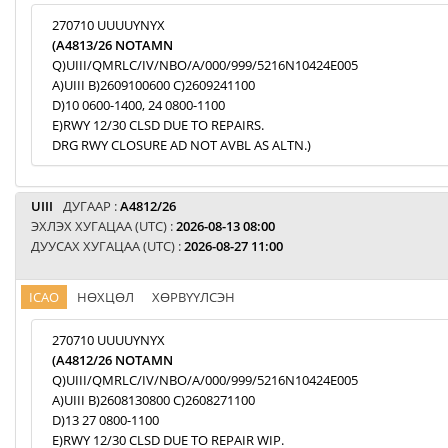
270710 UUUUYNYX
(A4813/26 NOTAMN
Q)UIII/QMRLC/IV/NBO/A/000/999/5216N10424E005
A)UIII B)2609100600 C)2609241100
D)10 0600-1400, 24 0800-1100
E)RWY 12/30 CLSD DUE TO REPAIRS.
DRG RWY CLOSURE AD NOT AVBL AS ALTN.)
UIII
ДУГААР :
A4812/26
ЭХЛЭХ ХУГАЦАА (UTC) :
2026-08-13 08:00
ДУУСАХ ХУГАЦАА (UTC) :
2026-08-27 11:00
ICAO
НӨХЦӨЛ
ХӨРВҮҮЛСЭН
270710 UUUUYNYX
(A4812/26 NOTAMN
Q)UIII/QMRLC/IV/NBO/A/000/999/5216N10424E005
A)UIII B)2608130800 C)2608271100
D)13 27 0800-1100
E)RWY 12/30 CLSD DUE TO REPAIR WIP.