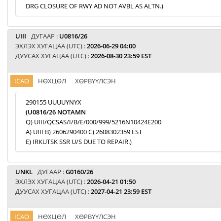
DRG CLOSURE OF RWY AD NOT AVBL AS ALTN.)
UIII
ДУГААР :
U0816/26
ЭХЛЭХ ХУГАЦАА (UTC) :
2026-06-29 04:00
ДУУСАХ ХУГАЦАА (UTC) :
2026-08-30 23:59 EST
ICAO
НӨХЦӨЛ
ХӨРВҮҮЛСЭН
290155 UUUUYNYX
(U0816/26 NOTAMN
Q) UIII/QCSAS/I/B/E/000/999/5216N10424E200
A) UIII B) 2606290400 C) 2608302359 EST
E) IRKUTSK SSR U/S DUE TO REPAIR.)
UNKL
ДУГААР :
G0160/26
ЭХЛЭХ ХУГАЦАА (UTC) :
2026-04-21 01:50
ДУУСАХ ХУГАЦАА (UTC) :
2027-04-21 23:59 EST
ICAO
НӨХЦӨЛ
ХӨРВҮҮЛСЭН