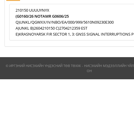
210150 UUUUYNYX
(G0160/26 NOTAMR G0606/25
Q)UNKL/QGWXX/IV/NBO/EA/000/999/5610N09230E300
A)UNKL B)2604210150 C)2704212359 EST
E)KRASNOYARSK FIR SECTOR 1, 3: GNSS SIGNAL INTERRUPTIONS P
© ИРГЭНИЙ НИСЭХИЙН ҮНДЭСНИЙ ТӨВ ТӨХХК - НИСЭХИЙН МЭДЭЭЛЛИЙН ҮЙЛ
ОН