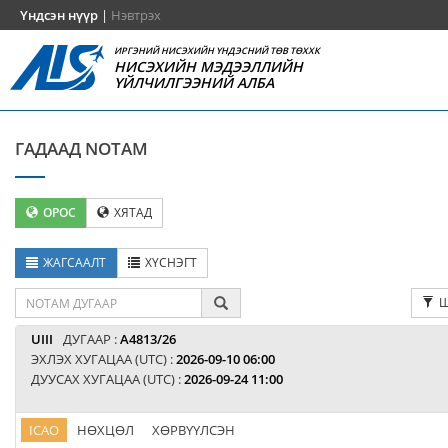
Үндсэн нүүр
|
Нэвтрэх
ИРГЭНИЙ НИСЭХИЙН ҮНДЭСНИЙ ТӨВ ТӨХХК
НИСЭХИЙН МЭДЭЭЛЛИЙН
ҮЙЛЧИЛГЭЭНИЙ АЛБА
ГАДААД NOTAM
ОРОС
ХЯТАД
ЖАГСААЛТ
ХҮСНЭГТ
Ш
UIII
ДУГААР :
A4813/26
ЭХЛЭХ ХУГАЦАА (UTC) :
2026-09-10 06:00
ДУУСАХ ХУГАЦАА (UTC) :
2026-09-24 11:00
ICAO
НӨХЦӨЛ
ХӨРВҮҮЛСЭН