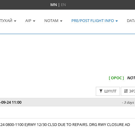
MN
|
EN
 ТУХАЙ
AIP
NOTAM
PRE/POST FLIGHT INFO
DAT
[ ОРОС ]
NOT
ШҮҮЛТ
ЭР
-09-24 11:00
- 3 days
 24 0800-1100 E)RWY 12/30 CLSD DUE TO REPAIRS. DRG RWY CLOSURE AD