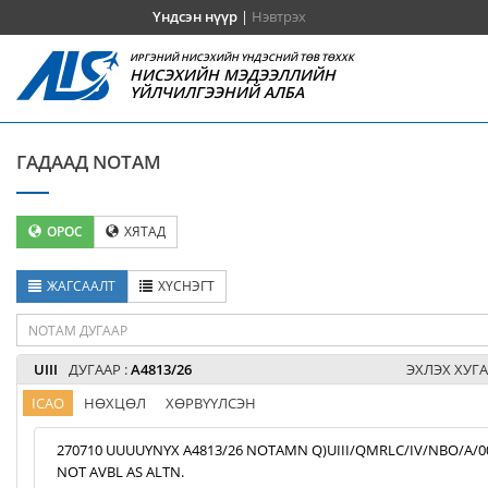
Үндсэн нүүр
|
Нэвтрэх
ИРГЭНИЙ НИСЭХИЙН ҮНДЭСНИЙ ТӨВ ТӨХХК
НИСЭХИЙН МЭДЭЭЛЛИЙН
ҮЙЛЧИЛГЭЭНИЙ АЛБА
ГАДААД NOTAM
ОРОС
ХЯТАД
ЖАГСААЛТ
ХҮСНЭГТ
UIII
ДУГААР :
A4813/26
ЭХЛЭХ ХУГА
ICAO
НӨХЦӨЛ
ХӨРВҮҮЛСЭН
270710 UUUUYNYX A4813/26 NOTAMN Q)UIII/QMRLC/IV/NBO/A/000/9
NOT AVBL AS ALTN.