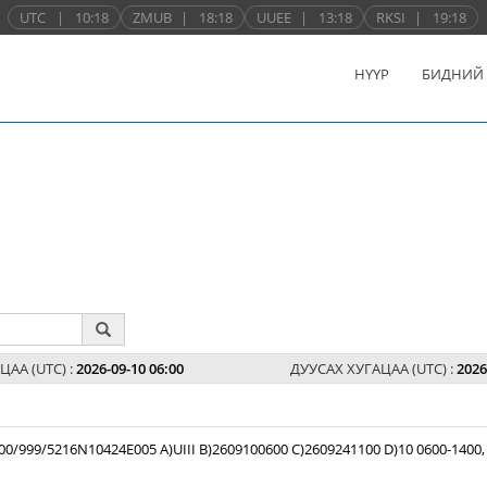
UTC
|
10:18
ZMUB
|
18:18
UUEE
|
13:18
RKSI
|
19:18
НҮҮР
БИДНИЙ
ЦАА (UTC) :
2026-09-10 06:00
ДУУСАХ ХУГАЦАА (UTC) :
2026
99/5216N10424E005 A)UIII B)2609100600 C)2609241100 D)10 0600-1400,