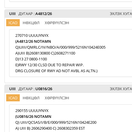
UIII
ДУГААР :
A4812/26
ЭХЛЭХ ХУГА
ICAO
НӨХЦӨЛ
ХӨРВҮҮЛСЭН
270710 UUUUYNYX
(A4812/26 NOTAMN
Q)UIII/QMRLC/IV/NBO/A/000/999/5216N10424E005
A)UIII B)2608130800 C)2608271100
D)13 27 0800-1100
E)RWY 12/30 CLSD DUE TO REPAIR WIP.
DRG CLOSURE OF RWY AD NOT AVBL AS ALTN.)
UIII
ДУГААР :
U0816/26
ЭХЛЭХ ХУГА
ICAO
НӨХЦӨЛ
ХӨРВҮҮЛСЭН
290155 UUUUYNYX
(U0816/26 NOTAMN
Q) UIII/QCSAS/I/B/E/000/999/5216N10424E200
A) UIII B) 2606290400 C) 2608302359 EST