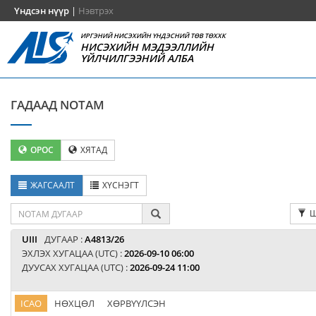
Үндсэн нүүр
|
Нэвтрэх
ИРГЭНИЙ НИСЭХИЙН ҮНДЭСНИЙ ТӨВ ТӨХХК
НИСЭХИЙН МЭДЭЭЛЛИЙН
ҮЙЛЧИЛГЭЭНИЙ АЛБА
ГАДААД NOTAM
ОРОС
ХЯТАД
ЖАГСААЛТ
ХҮСНЭГТ
Ш
UIII
ДУГААР :
A4813/26
ЭХЛЭХ ХУГАЦАА (UTC) :
2026-09-10 06:00
ДУУСАХ ХУГАЦАА (UTC) :
2026-09-24 11:00
ICAO
НӨХЦӨЛ
ХӨРВҮҮЛСЭН