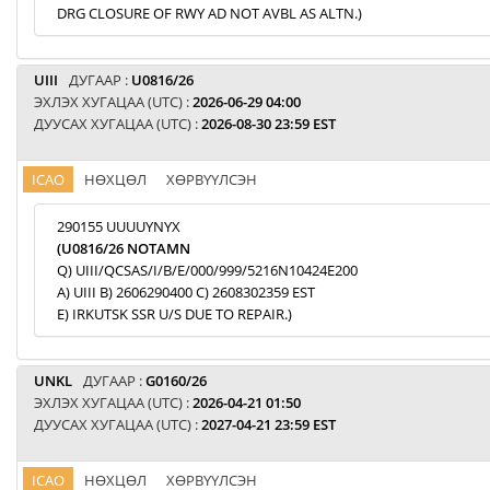
DRG CLOSURE OF RWY AD NOT AVBL AS ALTN.)
UIII
ДУГААР :
U0816/26
ЭХЛЭХ ХУГАЦАА (UTC) :
2026-06-29 04:00
ДУУСАХ ХУГАЦАА (UTC) :
2026-08-30 23:59 EST
ICAO
НӨХЦӨЛ
ХӨРВҮҮЛСЭН
290155 UUUUYNYX
(U0816/26 NOTAMN
Q) UIII/QCSAS/I/B/E/000/999/5216N10424E200
A) UIII B) 2606290400 C) 2608302359 EST
E) IRKUTSK SSR U/S DUE TO REPAIR.)
UNKL
ДУГААР :
G0160/26
ЭХЛЭХ ХУГАЦАА (UTC) :
2026-04-21 01:50
ДУУСАХ ХУГАЦАА (UTC) :
2027-04-21 23:59 EST
ICAO
НӨХЦӨЛ
ХӨРВҮҮЛСЭН