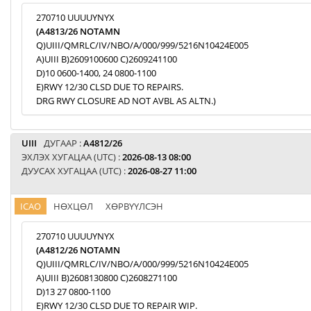
270710 UUUUYNYX
(A4813/26 NOTAMN
Q)UIII/QMRLC/IV/NBO/A/000/999/5216N10424E005
A)UIII B)2609100600 C)2609241100
D)10 0600-1400, 24 0800-1100
E)RWY 12/30 CLSD DUE TO REPAIRS.
DRG RWY CLOSURE AD NOT AVBL AS ALTN.)
UIII
ДУГААР :
A4812/26
ЭХЛЭХ ХУГАЦАА (UTC) :
2026-08-13 08:00
ДУУСАХ ХУГАЦАА (UTC) :
2026-08-27 11:00
ICAO
НӨХЦӨЛ
ХӨРВҮҮЛСЭН
270710 UUUUYNYX
(A4812/26 NOTAMN
Q)UIII/QMRLC/IV/NBO/A/000/999/5216N10424E005
A)UIII B)2608130800 C)2608271100
D)13 27 0800-1100
E)RWY 12/30 CLSD DUE TO REPAIR WIP.