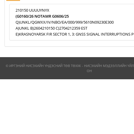
210150 UUUUYNYX
(G0160/26 NOTAMR G0606/25
Q)UNKL/QGWXX/IV/NBO/EA/000/999/5610N09230E300
A)UNKL B)2604210150 C)2704212359 EST
E)KRASNOYARSK FIR SECTOR 1, 3: GNSS SIGNAL INTERRUPTIONS P
© ИРГЭНИЙ НИСЭХИЙН ҮНДЭСНИЙ ТӨВ ТӨХХК - НИСЭХИЙН МЭДЭЭЛЛИЙН ҮЙЛ
ОН