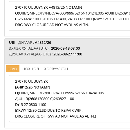
270710 UUUUYNYX A4813/26 NOTAMN
Q)UIII/QMRLC/IV/NBO/A/000/999/5216N10424E005 A)UIII B)26091
C)2609241100 D)10 0600-1400, 24 0800-1100 E)RWY 12/30 CLSD DU
DRG RWY CLOSURE AD NOT AVBL AS ALTN.
UIII
ДУГААР :
A4812/26
ЭХЛЭХ ХУГАЦАА (UTC) :
2026-08-13 08:00
ДУУСАХ ХУГАЦАА (UTC) :
2026-08-27 11:00
ICAO
НӨХЦӨЛ
ХӨРВҮҮЛСЭН
270710 UUUUYNYX
(A4812/26 NOTAMN
Q)UIII/QMRLC/IV/NBO/A/000/999/5216N10424E005
A)UIII B)2608130800 C)2608271100
D)13 27 0800-1100
E)RWY 12/30 CLSD DUE TO REPAIR WIP.
DRG CLOSURE OF RWY AD NOT AVBL AS ALTN.)