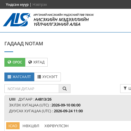
Үндсэн нүүр
|
Нэвтрэх
ИРГЭНИЙ НИСЭХИЙН ҮНДЭСНИЙ ТӨВ ТӨХХК
НИСЭХИЙН МЭДЭЭЛЛИЙН
ҮЙЛЧИЛГЭЭНИЙ АЛБА
ГАДААД NOTAM
ОРОС
ХЯТАД
ЖАГСААЛТ
ХҮСНЭГТ
Ш
UIII
ДУГААР :
A4813/26
ЭХЛЭХ ХУГАЦАА (UTC) :
2026-09-10 06:00
ДУУСАХ ХУГАЦАА (UTC) :
2026-09-24 11:00
ICAO
НӨХЦӨЛ
ХӨРВҮҮЛСЭН