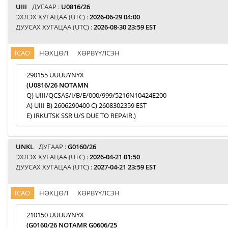
UIII
ДУГААР :
U0816/26
ЭХЛЭХ ХУГАЦАА (UTC) :
2026-06-29 04:00
ДУУСАХ ХУГАЦАА (UTC) :
2026-08-30 23:59 EST
ICAO
НӨХЦӨЛ
ХӨРВҮҮЛСЭН
290155 UUUUYNYX
(U0816/26 NOTAMN
Q) UIII/QCSAS/I/B/E/000/999/5216N10424E200
A) UIII B) 2606290400 C) 2608302359 EST
E) IRKUTSK SSR U/S DUE TO REPAIR.)
UNKL
ДУГААР :
G0160/26
ЭХЛЭХ ХУГАЦАА (UTC) :
2026-04-21 01:50
ДУУСАХ ХУГАЦАА (UTC) :
2027-04-21 23:59 EST
ICAO
НӨХЦӨЛ
ХӨРВҮҮЛСЭН
210150 UUUUYNYX
(G0160/26 NOTAMR G0606/25