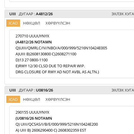
UIII
ДУГААР :
A4812/26
ЭХЛЭХ ХУГА
ICAO
НӨХЦӨЛ
ХӨРВҮҮЛСЭН
270710 UUUUYNYX
(A4812/26 NOTAMN
Q)UIII/QMRLC/IV/NBO/A/000/999/5216N10424E005
A)UIII B)2608130800 C)2608271100
D)13 27 0800-1100
E)RWY 12/30 CLSD DUE TO REPAIR WIP.
DRG CLOSURE OF RWY AD NOT AVBL AS ALTN.)
UIII
ДУГААР :
U0816/26
ЭХЛЭХ ХУГА
ICAO
НӨХЦӨЛ
ХӨРВҮҮЛСЭН
290155 UUUUYNYX
(U0816/26 NOTAMN
Q) UIII/QCSAS/I/B/E/000/999/5216N10424E200
A) UIII B) 2606290400 C) 2608302359 EST