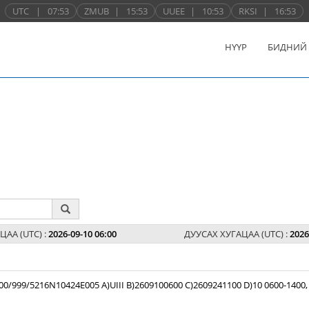
UTC
|
07:53
ZMUB
|
15:53
UUEE
|
10:53
RKSI
|
16:53
НҮҮР
БИДНИЙ
ЦАА (UTC) :
2026-09-10 06:00
ДУУСАХ ХУГАЦАА (UTC) :
2026
99/5216N10424E005 A)UIII B)2609100600 C)2609241100 D)10 0600-1400,