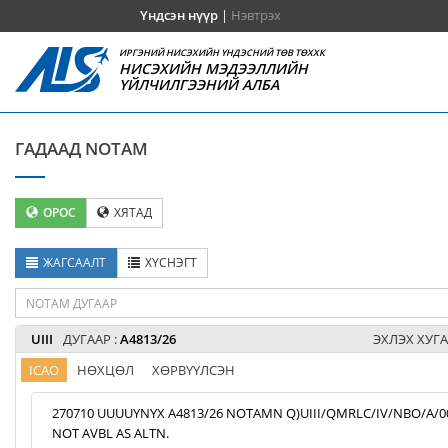
Үндсэн нүүр
|
Нэвтрэх
ИРГЭНИЙ НИСЭХИЙН ҮНДЭСНИЙ ТӨВ ТӨХХК
НИСЭХИЙН МЭДЭЭЛЛИЙН
ҮЙЛЧИЛГЭЭНИЙ АЛБА
ГАДААД NOTAM
ОРОС
ХЯТАД
ЖАГСААЛТ
ХҮСНЭГТ
UIII
ДУГААР :
A4813/26
ЭХЛЭХ ХУГА
ICAO
НӨХЦӨЛ
ХӨРВҮҮЛСЭН
270710 UUUUYNYX A4813/26 NOTAMN Q)UIII/QMRLC/IV/NBO/A/000/9
NOT AVBL AS ALTN.