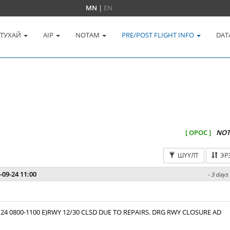
MN
|
EN
 ТУХАЙ
AIP
NOTAM
PRE/POST FLIGHT INFO
DAT
[ ОРОС ]
NOT
ШҮҮЛТ
ЭР
-09-24 11:00
- 3 days
 24 0800-1100 E)RWY 12/30 CLSD DUE TO REPAIRS. DRG RWY CLOSURE AD