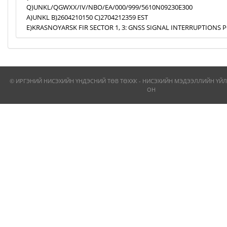
Q)UNKL/QGWXX/IV/NBO/EA/000/999/5610N09230E300
A)UNKL B)2604210150 C)2704212359 EST
E)KRASNOYARSK FIR SECTOR 1, 3: GNSS SIGNAL INTERRUPTIONS P
© ИРГЭНИЙ НИСЭХИЙН ҮНДЭСНИЙ ТӨВ ТӨХХК - НИСЭХИЙН МЭДЭЭЛЛИЙН ҮЙЛ
ОН