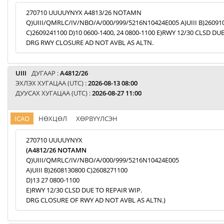
270710 UUUUYNYX A4813/26 NOTAMN
Q)UIII/QMRLC/IV/NBO/A/000/999/5216N10424E005 A)UIII B)26091
C)2609241100 D)10 0600-1400, 24 0800-1100 E)RWY 12/30 CLSD DU
DRG RWY CLOSURE AD NOT AVBL AS ALTN.
UIII
ДУГААР :
A4812/26
ЭХЛЭХ ХУГАЦАА (UTC) :
2026-08-13 08:00
ДУУСАХ ХУГАЦАА (UTC) :
2026-08-27 11:00
ICAO
НӨХЦӨЛ
ХӨРВҮҮЛСЭН
270710 UUUUYNYX
(A4812/26 NOTAMN
Q)UIII/QMRLC/IV/NBO/A/000/999/5216N10424E005
A)UIII B)2608130800 C)2608271100
D)13 27 0800-1100
E)RWY 12/30 CLSD DUE TO REPAIR WIP.
DRG CLOSURE OF RWY AD NOT AVBL AS ALTN.)