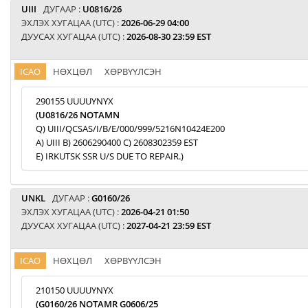
UIII
ДУГААР :
U0816/26
ЭХЛЭХ ХУГАЦАА (UTC) :
2026-06-29 04:00
ДУУСАХ ХУГАЦАА (UTC) :
2026-08-30 23:59 EST
ICAO
НӨХЦӨЛ
ХӨРВҮҮЛСЭН
290155 UUUUYNYX
(U0816/26 NOTAMN
Q) UIII/QCSAS/I/B/E/000/999/5216N10424E200
A) UIII B) 2606290400 C) 2608302359 EST
E) IRKUTSK SSR U/S DUE TO REPAIR.)
UNKL
ДУГААР :
G0160/26
ЭХЛЭХ ХУГАЦАА (UTC) :
2026-04-21 01:50
ДУУСАХ ХУГАЦАА (UTC) :
2027-04-21 23:59 EST
ICAO
НӨХЦӨЛ
ХӨРВҮҮЛСЭН
210150 UUUUYNYX
(G0160/26 NOTAMR G0606/25