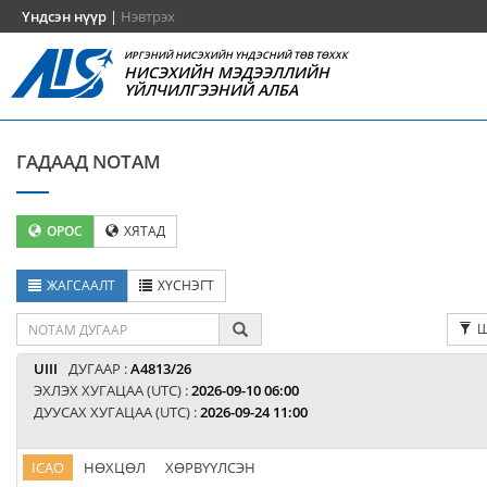
Үндсэн нүүр
|
Нэвтрэх
ИРГЭНИЙ НИСЭХИЙН ҮНДЭСНИЙ ТӨВ ТӨХХК
НИСЭХИЙН МЭДЭЭЛЛИЙН
ҮЙЛЧИЛГЭЭНИЙ АЛБА
ГАДААД NOTAM
ОРОС
ХЯТАД
ЖАГСААЛТ
ХҮСНЭГТ
Ш
UIII
ДУГААР :
A4813/26
ЭХЛЭХ ХУГАЦАА (UTC) :
2026-09-10 06:00
ДУУСАХ ХУГАЦАА (UTC) :
2026-09-24 11:00
ICAO
НӨХЦӨЛ
ХӨРВҮҮЛСЭН