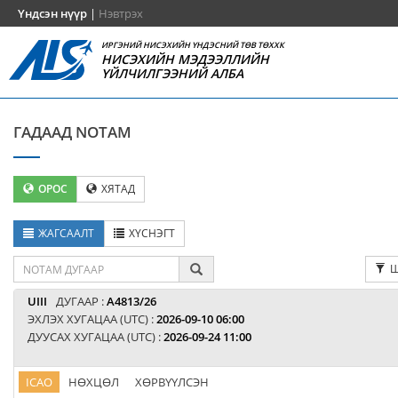
Үндсэн нүүр
|
Нэвтрэх
ИРГЭНИЙ НИСЭХИЙН ҮНДЭСНИЙ ТӨВ ТӨХХК
НИСЭХИЙН МЭДЭЭЛЛИЙН
ҮЙЛЧИЛГЭЭНИЙ АЛБА
ГАДААД NOTAM
ОРОС
ХЯТАД
ЖАГСААЛТ
ХҮСНЭГТ
Ш
UIII
ДУГААР :
A4813/26
ЭХЛЭХ ХУГАЦАА (UTC) :
2026-09-10 06:00
ДУУСАХ ХУГАЦАА (UTC) :
2026-09-24 11:00
ICAO
НӨХЦӨЛ
ХӨРВҮҮЛСЭН