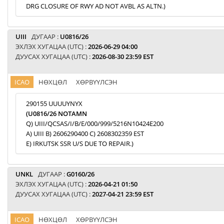
DRG CLOSURE OF RWY AD NOT AVBL AS ALTN.)
UIII
ДУГААР :
U0816/26
ЭХЛЭХ ХУГАЦАА (UTC) :
2026-06-29 04:00
ДУУСАХ ХУГАЦАА (UTC) :
2026-08-30 23:59 EST
ICAO
НӨХЦӨЛ
ХӨРВҮҮЛСЭН
290155 UUUUYNYX
(U0816/26 NOTAMN
Q) UIII/QCSAS/I/B/E/000/999/5216N10424E200
A) UIII B) 2606290400 C) 2608302359 EST
E) IRKUTSK SSR U/S DUE TO REPAIR.)
UNKL
ДУГААР :
G0160/26
ЭХЛЭХ ХУГАЦАА (UTC) :
2026-04-21 01:50
ДУУСАХ ХУГАЦАА (UTC) :
2027-04-21 23:59 EST
ICAO
НӨХЦӨЛ
ХӨРВҮҮЛСЭН