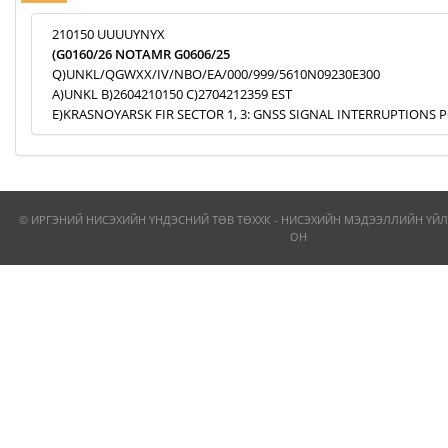
210150 UUUUYNYX
(G0160/26 NOTAMR G0606/25
Q)UNKL/QGWXX/IV/NBO/EA/000/999/5610N09230E300
A)UNKL B)2604210150 C)2704212359 EST
E)KRASNOYARSK FIR SECTOR 1, 3: GNSS SIGNAL INTERRUPTIONS P
© ИРГЭНИЙ НИСЭХИЙН ҮНДЭСНИЙ ТӨВ ТӨХХК - НИСЭХИЙН МЭДЭЭЛЛИЙН ҮЙЛ
ОН