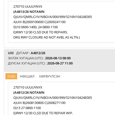
270710 UUUUYNYX
(A4813/26 NOTAMN
Q)UIII/QMRLC/IV/NBO/A/000/999/5216N10424E005
A)UIII B)2609100600 C)2609241100
D)10 0600-1400, 24 0800-1100
E)RWY 12/30 CLSD DUE TO REPAIRS.
DRG RWY CLOSURE AD NOT AVBL AS ALTN.)
UIII
ДУГААР :
A4812/26
ЭХЛЭХ ХУГАЦАА (UTC) :
2026-08-13 08:00
ДУУСАХ ХУГАЦАА (UTC) :
2026-08-27 11:00
ICAO
НӨХЦӨЛ
ХӨРВҮҮЛСЭН
270710 UUUUYNYX
(A4812/26 NOTAMN
Q)UIII/QMRLC/IV/NBO/A/000/999/5216N10424E005
A)UIII B)2608130800 C)2608271100
D)13 27 0800-1100
E)RWY 12/30 CLSD DUE TO REPAIR WIP.