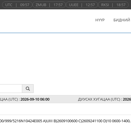
UTC
|
09:57
ZMUB
|
17:57
UUEE
|
12:57
RKSI
|
18:57
НҮҮР
БИДНИЙ
ЦАА (UTC) :
2026-09-10 06:00
ДУУСАХ ХУГАЦАА (UTC) :
2026
99/5216N10424E005 A)UIII B)2609100600 C)2609241100 D)10 0600-1400,