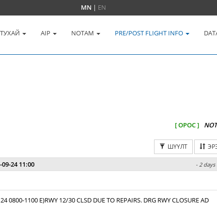
MN
|
EN
 ТУХАЙ
AIP
NOTAM
PRE/POST FLIGHT INFO
DAT
[ ОРОС ]
NOT
ШҮҮЛТ
ЭР
-09-24 11:00
- 2 days
 24 0800-1100 E)RWY 12/30 CLSD DUE TO REPAIRS. DRG RWY CLOSURE AD