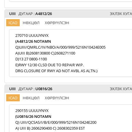
UIII
ДУГААР :
A4812/26
ЭХЛЭХ ХУГА
ICAO
НӨХЦӨЛ
ХӨРВҮҮЛСЭН
270710 UUUUYNYX
(A4812/26 NOTAMN
Q)UIII/QMRLC/IV/NBO/A/000/999/5216N10424E005
A)UIII B)2608130800 C)2608271100
D)13 27 0800-1100
E)RWY 12/30 CLSD DUE TO REPAIR WIP.
DRG CLOSURE OF RWY AD NOT AVBL AS ALTN.)
UIII
ДУГААР :
U0816/26
ЭХЛЭХ ХУГА
ICAO
НӨХЦӨЛ
ХӨРВҮҮЛСЭН
290155 UUUUYNYX
(U0816/26 NOTAMN
Q) UIII/QCSAS/I/B/E/000/999/5216N10424E200
A) UIII B) 2606290400 C) 2608302359 EST