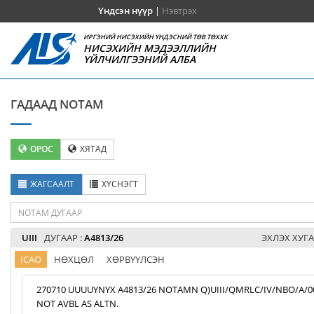
Үндсэн нүүр
|
Нэвтрэх
ИРГЭНИЙ НИСЭХИЙН ҮНДЭСНИЙ ТӨВ ТӨХХК
НИСЭХИЙН МЭДЭЭЛЛИЙН
ҮЙЛЧИЛГЭЭНИЙ АЛБА
ГАДААД NOTAM
ОРОС
ХЯТАД
ЖАГСААЛТ
ХҮСНЭГТ
UIII
ДУГААР :
A4813/26
ЭХЛЭХ ХУГА
ICAO
НӨХЦӨЛ
ХӨРВҮҮЛСЭН
270710 UUUUYNYX A4813/26 NOTAMN Q)UIII/QMRLC/IV/NBO/A/000/9
NOT AVBL AS ALTN.