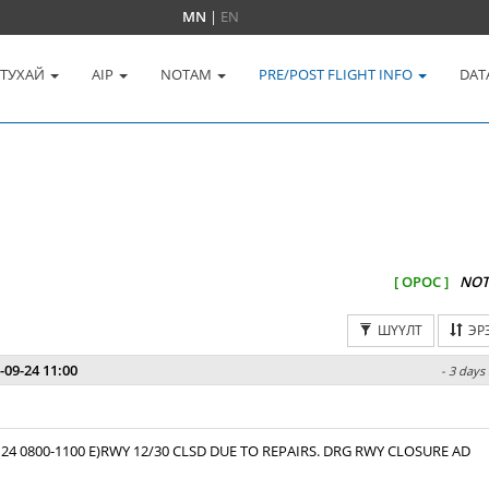
MN
|
EN
 ТУХАЙ
AIP
NOTAM
PRE/POST FLIGHT INFO
DAT
[ ОРОС ]
NOT
ШҮҮЛТ
ЭР
-09-24 11:00
- 3 days
 24 0800-1100 E)RWY 12/30 CLSD DUE TO REPAIRS. DRG RWY CLOSURE AD