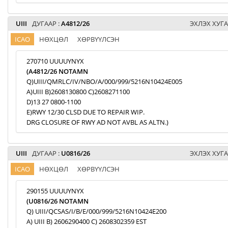
UIII
ДУГААР :
A4812/26
ЭХЛЭХ ХУГА
ICAO
НӨХЦӨЛ
ХӨРВҮҮЛСЭН
270710 UUUUYNYX
(A4812/26 NOTAMN
Q)UIII/QMRLC/IV/NBO/A/000/999/5216N10424E005
A)UIII B)2608130800 C)2608271100
D)13 27 0800-1100
E)RWY 12/30 CLSD DUE TO REPAIR WIP.
DRG CLOSURE OF RWY AD NOT AVBL AS ALTN.)
UIII
ДУГААР :
U0816/26
ЭХЛЭХ ХУГА
ICAO
НӨХЦӨЛ
ХӨРВҮҮЛСЭН
290155 UUUUYNYX
(U0816/26 NOTAMN
Q) UIII/QCSAS/I/B/E/000/999/5216N10424E200
A) UIII B) 2606290400 C) 2608302359 EST