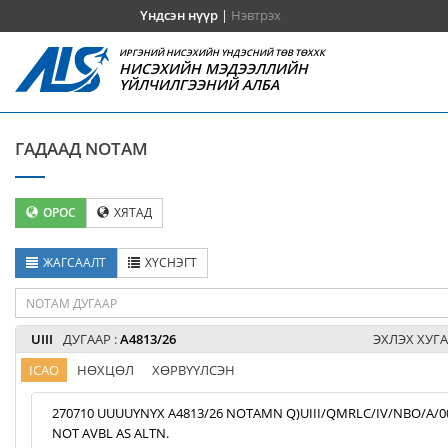
Үндсэн нүүр
|
Нэвтрэх
ИРГЭНИЙ НИСЭХИЙН ҮНДЭСНИЙ ТӨВ ТӨХХК
НИСЭХИЙН МЭДЭЭЛЛИЙН
ҮЙЛЧИЛГЭЭНИЙ АЛБА
ГАДААД NOTAM
ОРОС
ХЯТАД
ЖАГСААЛТ
ХҮСНЭГТ
UIII
ДУГААР :
A4813/26
ЭХЛЭХ ХУГА
ICAO
НӨХЦӨЛ
ХӨРВҮҮЛСЭН
270710 UUUUYNYX A4813/26 NOTAMN Q)UIII/QMRLC/IV/NBO/A/000/9
NOT AVBL AS ALTN.