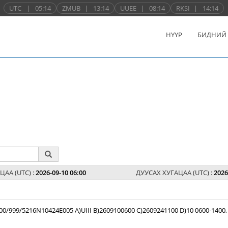
UTC
|
05:14
ZMUB
|
13:14
UUEE
|
08:14
RKSI
|
14:14
НҮҮР
БИДНИЙ
ЦАА (UTC) :
2026-09-10 06:00
ДУУСАХ ХУГАЦАА (UTC) :
2026
99/5216N10424E005 A)UIII B)2609100600 C)2609241100 D)10 0600-1400,