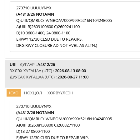
270710 UUUUYNYX
(A4813/26 NOTAMN
Q)UIII/QMRLC/IV/NBO/A/000/999/5216N10424E005
A)UIII B)2609100600 C)2609241100
D)10 0600-1400, 24 0800-1100
E)RWY 12/30 CLSD DUE TO REPAIRS.
DRG RWY CLOSURE AD NOT AVBL AS ALTN.)
UIII
ДУГААР :
A4812/26
ЭХЛЭХ ХУГАЦАА (UTC) :
2026-08-13 08:00
ДУУСАХ ХУГАЦАА (UTC) :
2026-08-27 11:00
ICAO
НӨХЦӨЛ
ХӨРВҮҮЛСЭН
270710 UUUUYNYX
(A4812/26 NOTAMN
Q)UIII/QMRLC/IV/NBO/A/000/999/5216N10424E005
A)UIII B)2608130800 C)2608271100
D)13 27 0800-1100
E)RWY 12/30 CLSD DUE TO REPAIR WIP.