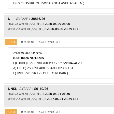
DRG CLOSURE OF RWY AD NOT AVBL AS ALTN.)
UIII
ДУГААР :
U0816/26
ЭХЛЭХ ХУГАЦАА (UTC) :
2026-06-29 04:00
ДУУСАХ ХУГАЦАА (UTC) :
2026-08-30 23:59 EST
ICAO
НӨХЦӨЛ
ХӨРВҮҮЛСЭН
290155 UUUUYNYX
(U0816/26 NOTAMN
Q) UIII/QCSAS/I/B/E/000/999/5216N10424E200
A) UIII B) 2606290400 C) 2608302359 EST
E) IRKUTSK SSR U/S DUE TO REPAIR.)
UNKL
ДУГААР :
G0160/26
ЭХЛЭХ ХУГАЦАА (UTC) :
2026-04-21 01:50
ДУУСАХ ХУГАЦАА (UTC) :
2027-04-21 23:59 EST
ICAO
НӨХЦӨЛ
ХӨРВҮҮЛСЭН