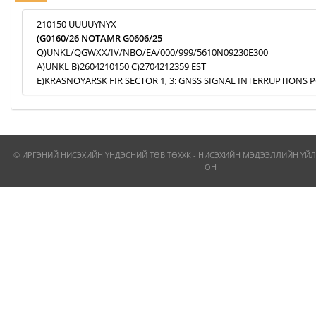
210150 UUUUYNYX
(G0160/26 NOTAMR G0606/25
Q)UNKL/QGWXX/IV/NBO/EA/000/999/5610N09230E300
A)UNKL B)2604210150 C)2704212359 EST
E)KRASNOYARSK FIR SECTOR 1, 3: GNSS SIGNAL INTERRUPTIONS P
© ИРГЭНИЙ НИСЭХИЙН ҮНДЭСНИЙ ТӨВ ТӨХХК - НИСЭХИЙН МЭДЭЭЛЛИЙН ҮЙЛ
ОН