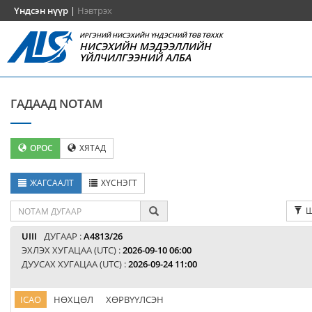
Үндсэн нүүр
|
Нэвтрэх
ИРГЭНИЙ НИСЭХИЙН ҮНДЭСНИЙ ТӨВ ТӨХХК
НИСЭХИЙН МЭДЭЭЛЛИЙН
ҮЙЛЧИЛГЭЭНИЙ АЛБА
ГАДААД NOTAM
ОРОС
ХЯТАД
ЖАГСААЛТ
ХҮСНЭГТ
Ш
UIII
ДУГААР :
A4813/26
ЭХЛЭХ ХУГАЦАА (UTC) :
2026-09-10 06:00
ДУУСАХ ХУГАЦАА (UTC) :
2026-09-24 11:00
ICAO
НӨХЦӨЛ
ХӨРВҮҮЛСЭН